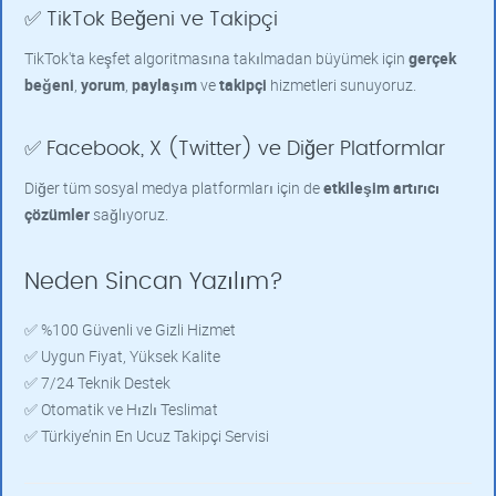
✅ TikTok Beğeni ve Takipçi
TikTok'ta keşfet algoritmasına takılmadan büyümek için
gerçek
beğeni
,
yorum
,
paylaşım
ve
takipçi
hizmetleri sunuyoruz.
✅ Facebook, X (Twitter) ve Diğer Platformlar
Diğer tüm sosyal medya platformları için de
etkileşim artırıcı
çözümler
sağlıyoruz.
Neden Sincan Yazılım?
✅ %100 Güvenli ve Gizli Hizmet
✅ Uygun Fiyat, Yüksek Kalite
✅ 7/24 Teknik Destek
✅ Otomatik ve Hızlı Teslimat
✅ Türkiye’nin En Ucuz Takipçi Servisi