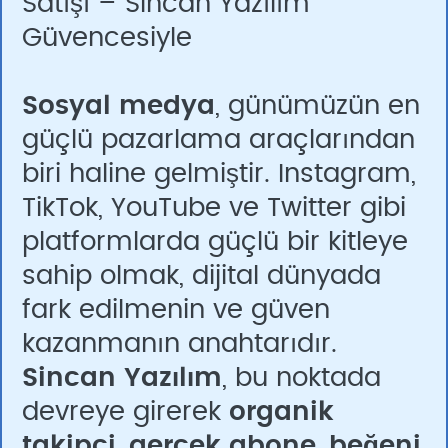
Satışı – Sincan Yazılım
Güvencesiyle
Sosyal medya
, günümüzün en
güçlü pazarlama araçlarından
biri haline gelmiştir. Instagram,
TikTok, YouTube ve Twitter gibi
platformlarda güçlü bir kitleye
sahip olmak, dijital dünyada
fark edilmenin ve güven
kazanmanın anahtarıdır.
Sincan Yazılım
, bu noktada
devreye girerek
organik
takipçi
,
gerçek abone
,
beğeni
,