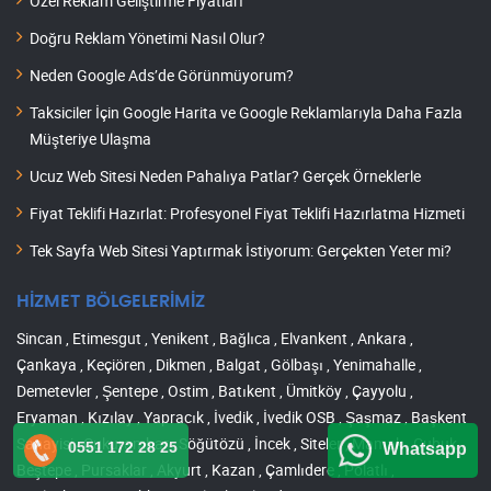
Özel Reklam Geliştirme Fiyatları
Doğru Reklam Yönetimi Nasıl Olur?
Neden Google Ads’de Görünmüyorum?
Taksiciler İçin Google Harita ve Google Reklamlarıyla Daha Fazla
Müşteriye Ulaşma
Ucuz Web Sitesi Neden Pahalıya Patlar? Gerçek Örneklerle
Fiyat Teklifi Hazırlat: Profesyonel Fiyat Teklifi Hazırlatma Hizmeti
Tek Sayfa Web Sitesi Yaptırmak İstiyorum: Gerçekten Yeter mi?
HİZMET BÖLGELERİMİZ
Sincan , Etimesgut , Yenikent , Bağlıca , Elvankent , Ankara ,
Çankaya , Keçiören , Dikmen , Balgat , Gölbaşı , Yenimahalle ,
Demetevler , Şentepe , Ostim , Batıkent , Ümitköy , Çayyolu ,
Eryaman , Kızılay , Yapracık , İvedik , İvedik OSB , Şaşmaz , Başkent
Sanayisi , Çukurambar , Söğütözü , İncek , Siteler , Mamak , Çubuk ,
0551 172 28 25
Whatsapp
Beştepe , Pursaklar , Akyurt , Kazan , Çamlıdere , Polatlı ,