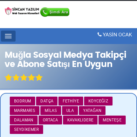
YASİN OCAK
Menu
Muğla Sosyal Medya Takipçi
ve Abone Satışı En Uygun
BODRUM
DATÇA
FETHIYE
KÖYCEĞIZ
MARMARIS
MILAS
ULA
YATAĞAN
DALAMAN
ORTACA
KAVAKLIDERE
MENTEŞE
SEYDIKEMER