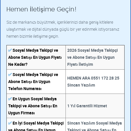
Hemen İletişime Geçin!
Siz de markanızı büyütmek, içeriklerinizi daha geniş kitlelere
ulaştırmak ve dijital dünyada güçlü bir yer edinmek istiyorsanız
hemen bizimle iletişime geçin.
✅
Sosyal Medya Takipçi ve
2026 Sosyal Medya Takipçi
Abone Satışı En Uygun Fiyatı
ve Abone Satışı En Uygun
Ne Kadar?
Fiyatı İletişim
✅
Sosyal Medya Takipçi ve
HEMEN ARA 0551 172 28 25
Abone Satışı En Uygun
Sincan Yazılım
Telefon Numarası
✅
En Uygun Sosyal Medya
Takipçi ve Abone Satışı En
1 Yıl Garantili Hizmet
Uygun Firması
✅
En İyi Sosyal Medya Takipçi
Sincan Yazılım Sosyal Medya
ve Abone Satışı En Uygun
Takipçi ve Abone Satışı En