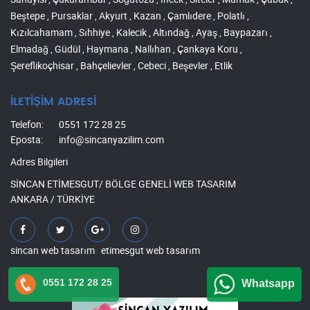
Beştepe , Pursaklar , Akyurt , Kazan , Çamlıdere , Polatlı ,
Kızılcahamam , Sıhhiye , Kalecik , Altındağ , Ayaş , Baypazarı ,
Elmadağ , Güdül , Haymana , Nallıhan , Çankaya Koru ,
Şereflikoçhisar , Bahçelievler , Cebeci , Beşevler , Etlik
İLETİŞİM ADRESİ
Telefon:
0551 172 28 25
Eposta:
info@sincanyazilim.com
Adres Bilgileri
SİNCAN ETİMESGUT/ BÖLGE GENELİ WEB TASARIM
ANKARA / TÜRKİYE
sincan web tasarım
etimesgut web tasarım
0551 172 28 25
Whatsapp