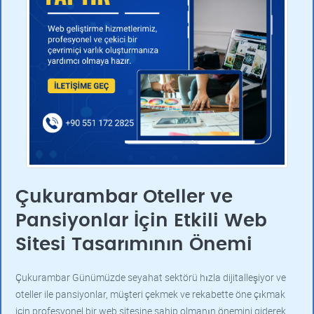
Çukurambar Oteller ve
Pansiyonlar İçin Etkili Web
Sitesi Tasarımının Önemi
Çukurambar Günümüzde seyahat sektörü hızla dijitalleşiyor ve
oteller ile pansiyonlar, müşteri çekmek ve rekabette öne çıkmak
için profesyonel bir web sitesine sahip olmanın önemini giderek