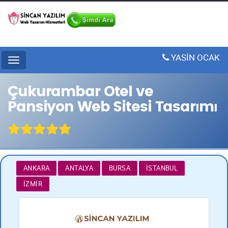
YASİN OCAK
Menu
Çukurambar Otel ve
Pansiyon Web Sitesi Tasarımı
ANKARA
ANTALYA
BURSA
İSTANBUL
İZMIR