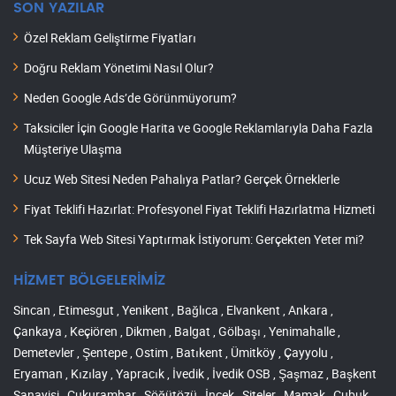
SON YAZILAR
Özel Reklam Geliştirme Fiyatları
Doğru Reklam Yönetimi Nasıl Olur?
Neden Google Ads’de Görünmüyorum?
Taksiciler İçin Google Harita ve Google Reklamlarıyla Daha Fazla
Müşteriye Ulaşma
Ucuz Web Sitesi Neden Pahalıya Patlar? Gerçek Örneklerle
Fiyat Teklifi Hazırlat: Profesyonel Fiyat Teklifi Hazırlatma Hizmeti
Tek Sayfa Web Sitesi Yaptırmak İstiyorum: Gerçekten Yeter mi?
HİZMET BÖLGELERİMİZ
Sincan , Etimesgut , Yenikent , Bağlıca , Elvankent , Ankara ,
Çankaya , Keçiören , Dikmen , Balgat , Gölbaşı , Yenimahalle ,
Demetevler , Şentepe , Ostim , Batıkent , Ümitköy , Çayyolu ,
Eryaman , Kızılay , Yapracık , İvedik , İvedik OSB , Şaşmaz , Başkent
Sanayisi , Çukurambar , Söğütözü , İncek , Siteler , Mamak , Çubuk ,