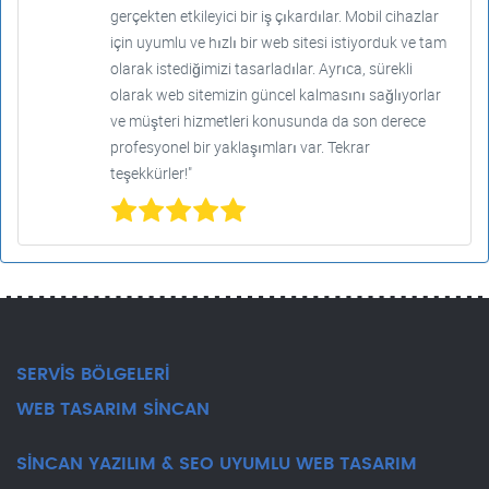
gerçekten etkileyici bir iş çıkardılar. Mobil cihazlar
için uyumlu ve hızlı bir web sitesi istiyorduk ve tam
olarak istediğimizi tasarladılar. Ayrıca, sürekli
olarak web sitemizin güncel kalmasını sağlıyorlar
ve müşteri hizmetleri konusunda da son derece
profesyonel bir yaklaşımları var. Tekrar
teşekkürler!"
SERVİS BÖLGELERİ
WEB TASARIM SİNCAN
SİNCAN YAZILIM & SEO UYUMLU WEB TASARIM