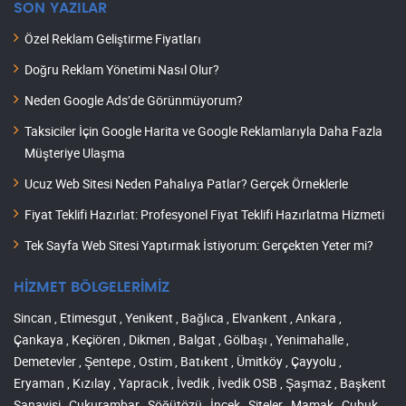
SON YAZILAR
Özel Reklam Geliştirme Fiyatları
Doğru Reklam Yönetimi Nasıl Olur?
Neden Google Ads’de Görünmüyorum?
Taksiciler İçin Google Harita ve Google Reklamlarıyla Daha Fazla
Müşteriye Ulaşma
Ucuz Web Sitesi Neden Pahalıya Patlar? Gerçek Örneklerle
Fiyat Teklifi Hazırlat: Profesyonel Fiyat Teklifi Hazırlatma Hizmeti
Tek Sayfa Web Sitesi Yaptırmak İstiyorum: Gerçekten Yeter mi?
HİZMET BÖLGELERİMİZ
Sincan , Etimesgut , Yenikent , Bağlıca , Elvankent , Ankara ,
Çankaya , Keçiören , Dikmen , Balgat , Gölbaşı , Yenimahalle ,
Demetevler , Şentepe , Ostim , Batıkent , Ümitköy , Çayyolu ,
Eryaman , Kızılay , Yapracık , İvedik , İvedik OSB , Şaşmaz , Başkent
Sanayisi , Çukurambar , Söğütözü , İncek , Siteler , Mamak , Çubuk ,