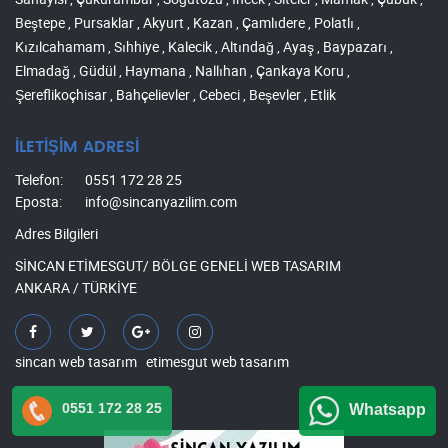
Beştepe , Pursaklar , Akyurt , Kazan , Çamlıdere , Polatlı ,
Kızılcahamam , Sıhhiye , Kalecik , Altındağ , Ayaş , Baypazarı ,
Elmadağ , Güdül , Haymana , Nallıhan , Çankaya Koru ,
Şereflikoçhisar , Bahçelievler , Cebeci , Beşevler , Etlik
İLETİŞİM ADRESİ
Telefon:
0551 172 28 25
Eposta:
info@sincanyazilim.com
Adres Bilgileri
SİNCAN ETİMESGUT/ BÖLGE GENELİ WEB TASARIM
ANKARA / TÜRKİYE
sincan web tasarım
etimesgut web tasarım
0551 172 28 25
Whatsapp