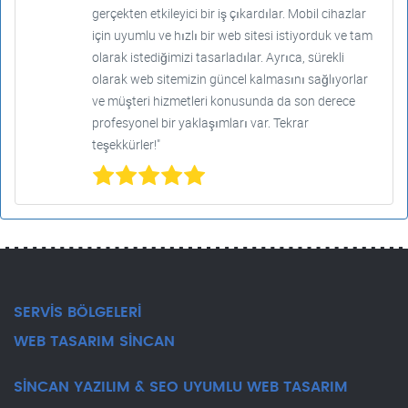
gerçekten etkileyici bir iş çıkardılar. Mobil cihazlar
için uyumlu ve hızlı bir web sitesi istiyorduk ve tam
olarak istediğimizi tasarladılar. Ayrıca, sürekli
olarak web sitemizin güncel kalmasını sağlıyorlar
ve müşteri hizmetleri konusunda da son derece
profesyonel bir yaklaşımları var. Tekrar
teşekkürler!"
SERVİS BÖLGELERİ
WEB TASARIM SİNCAN
SİNCAN YAZILIM & SEO UYUMLU WEB TASARIM