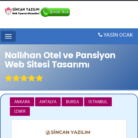
YASİN OCAK
Menu
Nallıhan Otel ve Pansiyon
Web Sitesi Tasarımı
ANKARA
ANTALYA
BURSA
İSTANBUL
İZMIR