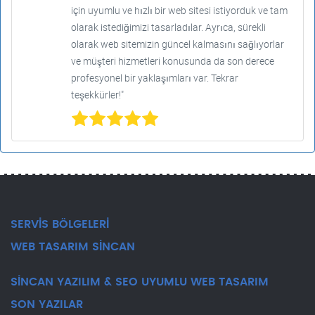
için uyumlu ve hızlı bir web sitesi istiyorduk ve tam
olarak istediğimizi tasarladılar. Ayrıca, sürekli
olarak web sitemizin güncel kalmasını sağlıyorlar
ve müşteri hizmetleri konusunda da son derece
profesyonel bir yaklaşımları var. Tekrar
teşekkürler!"
SERVİS BÖLGELERİ
WEB TASARIM SİNCAN
SİNCAN YAZILIM & SEO UYUMLU WEB TASARIM
SON YAZILAR