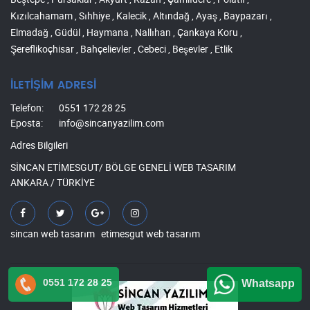
Kızılcahamam , Sıhhiye , Kalecik , Altındağ , Ayaş , Baypazarı ,
Elmadağ , Güdül , Haymana , Nallıhan , Çankaya Koru ,
Şereflikoçhisar , Bahçelievler , Cebeci , Beşevler , Etlik
İLETİŞİM ADRESİ
Telefon:
0551 172 28 25
Eposta:
info@sincanyazilim.com
Adres Bilgileri
SİNCAN ETİMESGUT/ BÖLGE GENELİ WEB TASARIM
ANKARA / TÜRKİYE
sincan web tasarım
etimesgut web tasarım
0551 172 28 25
Whatsapp