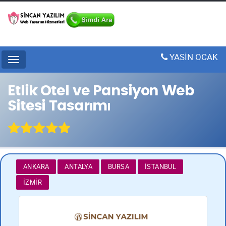
YASİN OCAK
Menu
Etlik Otel ve Pansiyon Web
Sitesi Tasarımı
ANKARA
ANTALYA
BURSA
İSTANBUL
İZMIR