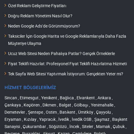
Özel Reklam Geliştirme Fiyatları
Doğru Reklam Yönetimi Nasıl Olur?
Neden Google Ads’de Görünmüyorum?
Taksiciler İçin Google Harita ve Google Reklamlarıyla Daha Fazla
Müşteriye Ulaşma
Ucuz Web Sitesi Neden Pahalıya Patlar? Gerçek Örneklerle
Fiyat Teklifi Hazırlat: Profesyonel Fiyat Teklifi Hazırlatma Hizmeti
Tek Sayfa Web Sitesi Yaptırmak İstiyorum: Gerçekten Yeter mi?
HİZMET BÖLGELERİMİZ
Sincan , Etimesgut , Yenikent , Bağlıca , Elvankent , Ankara ,
Çankaya , Keçiören , Dikmen , Balgat , Gölbaşı , Yenimahalle ,
Demetevler , Şentepe , Ostim , Batıkent , Ümitköy , Çayyolu ,
Eryaman , Kızılay , Yapracık , İvedik , İvedik OSB , Şaşmaz , Başkent
Sanayisi , Çukurambar , Söğütözü , İncek , Siteler , Mamak , Çubuk ,
Beştepe , Pursaklar , Akyurt , Kazan , Çamlıdere , Polatlı ,