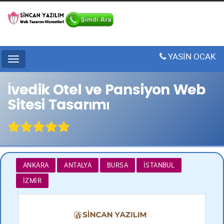
YASİN OCAK
Menu
İvedik Otel ve Pansiyon Web
Sitesi Tasarımı
ANKARA
ANTALYA
BURSA
İSTANBUL
İZMIR