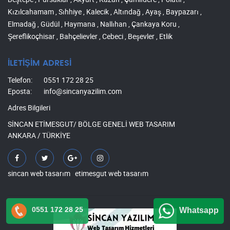
Kızılcahamam , Sıhhiye , Kalecik , Altındağ , Ayaş , Baypazarı ,
Elmadağ , Güdül , Haymana , Nallıhan , Çankaya Koru ,
Şereflikoçhisar , Bahçelievler , Cebeci , Beşevler , Etlik
İLETİŞİM ADRESİ
Telefon:
0551 172 28 25
Eposta:
info@sincanyazilim.com
Adres Bilgileri
SİNCAN ETİMESGUT/ BÖLGE GENELİ WEB TASARIM
ANKARA / TÜRKİYE
sincan web tasarım
etimesgut web tasarım
0551 172 28 25
Whatsapp