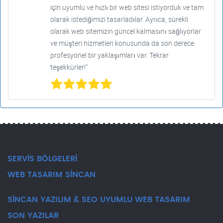
için uyumlu ve hızlı bir web sitesi istiyorduk ve tam
olarak istediğimizi tasarladılar. Ayrıca, sürekli
olarak web sitemizin güncel kalmasını sağlıyorlar
ve müşteri hizmetleri konusunda da son derece
profesyonel bir yaklaşımları var. Tekrar
teşekkürler!"
SERVİS BÖLGELERİ
WEB TASARIM SİNCAN
SİNCAN YAZILIM & SEO UYUMLU WEB TASARIM
SON YAZILAR