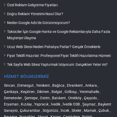
Özel Reklam Geliştirme Fiyatları
Doğru Reklam Yönetimi Nasıl Olur?
Neden Google Ads’de Görünmüyorum?
Taksiciler İçin Google Harita ve Google Reklamlarıyla Daha Fazla
Müşteriye Ulaşma
Ucuz Web Sitesi Neden Pahalıya Patlar? Gerçek Örneklerle
Fiyat Teklifi Hazırlat: Profesyonel Fiyat Teklifi Hazırlatma Hizmeti
Tek Sayfa Web Sitesi Yaptırmak İstiyorum: Gerçekten Yeter mi?
HİZMET BÖLGELERİMİZ
Sincan , Etimesgut , Yenikent , Bağlıca , Elvankent , Ankara ,
Çankaya , Keçiören , Dikmen , Balgat , Gölbaşı , Yenimahalle ,
Demetevler , Şentepe , Ostim , Batıkent , Ümitköy , Çayyolu ,
Eryaman , Kızılay , Yapracık , İvedik , İvedik OSB , Şaşmaz , Başkent
Sanayisi , Çukurambar , Söğütözü , İncek , Siteler , Mamak , Çubuk ,
Beştepe , Pursaklar , Akyurt , Kazan , Çamlıdere , Polatlı ,