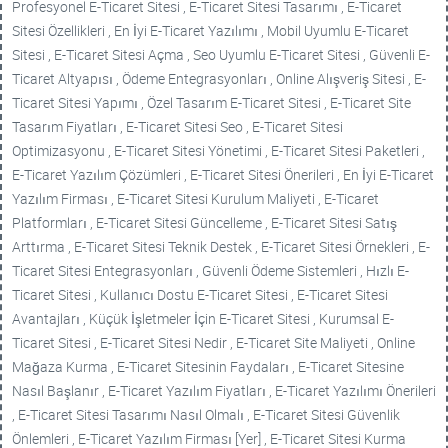
Profesyonel E-Ticaret Sitesi , E-Ticaret Sitesi Tasarımı , E-Ticaret
Sitesi Özellikleri , En İyi E-Ticaret Yazılımı , Mobil Uyumlu E-Ticaret
Sitesi , E-Ticaret Sitesi Açma , Seo Uyumlu E-Ticaret Sitesi , Güvenli E-
Ticaret Altyapısı , Ödeme Entegrasyonları , Online Alışveriş Sitesi , E-
Ticaret Sitesi Yapımı , Özel Tasarım E-Ticaret Sitesi , E-Ticaret Site
Tasarım Fiyatları , E-Ticaret Sitesi Seo , E-Ticaret Sitesi
Optimizasyonu , E-Ticaret Sitesi Yönetimi , E-Ticaret Sitesi Paketleri ,
E-Ticaret Yazılım Çözümleri , E-Ticaret Sitesi Önerileri , En İyi E-Ticaret
Yazılım Firması , E-Ticaret Sitesi Kurulum Maliyeti , E-Ticaret
Platformları , E-Ticaret Sitesi Güncelleme , E-Ticaret Sitesi Satış
Arttırma , E-Ticaret Sitesi Teknik Destek , E-Ticaret Sitesi Örnekleri , E-
Ticaret Sitesi Entegrasyonları , Güvenli Ödeme Sistemleri , Hızlı E-
Ticaret Sitesi , Kullanıcı Dostu E-Ticaret Sitesi , E-Ticaret Sitesi
Avantajları , Küçük İşletmeler İçin E-Ticaret Sitesi , Kurumsal E-
Ticaret Sitesi , E-Ticaret Sitesi Nedir , E-Ticaret Site Maliyeti , Online
Mağaza Kurma , E-Ticaret Sitesinin Faydaları , E-Ticaret Sitesine
Nasıl Başlanır , E-Ticaret Yazılım Fiyatları , E-Ticaret Yazılımı Önerileri
, E-Ticaret Sitesi Tasarımı Nasıl Olmalı , E-Ticaret Sitesi Güvenlik
Önlemleri , E-Ticaret Yazılım Firması [Yer] , E-Ticaret Sitesi Kurma