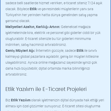
sadece belli saatlerde hizmet verirken, e-ticaret siteniz 7/24 açık
olacak. Böylece
Etlik
ve çevresindeki müşterilerin yanı sıra
Türkiye’nin her yerinden hatta dünya genelinden satış yapma
şansınız olacak.
Maliyetleri Azaltın, Karlılığı Artırın:
Geleneksel mağaza
işletmelerinde kira, elektrik ve personel gibi giderler ciddi bir yük
oluşturabilir. E-ticaret sitenizle bu tür giderleri minimuma
indirirken, satış hacminizi artırabilirsiniz.
Geniş Müşteri Ağı:
İnternetin gücüyle, sadece
Etlik
ile sınırlı
kalmayıp global pazarlara açılabilir, geniş bir müşteri kitlesine
ulaşabilirsiniz. Ayrıca online mağazanız sayesinde işinizi çok
daha hızlı büyütebilir, dijital ortamda marka bilinirliğinizi
artırabilirsiniz.
Etlik Yazılım ile E-Ticaret Projeleri
Biz
Etlik Yazılım
olarak işletmenizin dijital dünyada hak ettiği yeri
alması için özel çözümler sunuyoruz. E-ticaret sitesi oluşturma