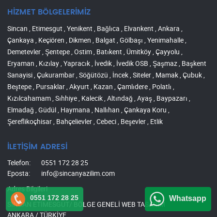
HİZMET BÖLGELERİMİZ
Sincan , Etimesgut , Yenikent , Bağlıca , Elvankent , Ankara ,
Çankaya , Keçiören , Dikmen , Balgat , Gölbaşı , Yenimahalle ,
Demetevler , Şentepe , Ostim , Batıkent , Ümitköy , Çayyolu ,
Eryaman , Kızılay , Yapracık , İvedik , İvedik OSB , Şaşmaz , Başkent
Sanayisi , Çukurambar , Söğütözü , İncek , Siteler , Mamak , Çubuk ,
Beştepe , Pursaklar , Akyurt , Kazan , Çamlıdere , Polatlı ,
Kızılcahamam , Sıhhiye , Kalecik , Altındağ , Ayaş , Baypazarı ,
Elmadağ , Güdül , Haymana , Nallıhan , Çankaya Koru ,
Şereflikoçhisar , Bahçelievler , Cebeci , Beşevler , Etlik
İLETİŞİM ADRESİ
Telefon:
0551 172 28 25
Eposta:
info@sincanyazilim.com
Adres Bilgileri
0551 172 28 25
Whatsapp
SİNCAN ETİMESGUT/ BÖLGE GENELİ WEB TASARIM
ANKARA / TÜRKİYE