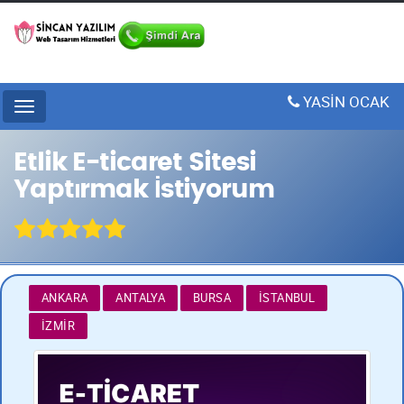
YASİN OCAK
Menu
Etlik E-ticaret Sitesi
Yaptırmak İstiyorum
ANKARA
ANTALYA
BURSA
İSTANBUL
İZMIR