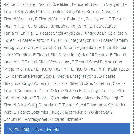
Rehberi , E-Ticaret Yazılım Özellikleri , E-Ticaret Sitesinin Maliyeti , E-
Ticaret Site Açılış Rehberi , Online Satış Sitesi Kurma , Güvenli E-
Ticaret Yazılımı , E-Ticaret Yazılım Paketleri , Seo Uyumlu E-Ticaret
Yazılımı , E-Ticaret Sitesi Kampanya Yönetimi , E-Ticaret Sitesi
Tanıtım , En Hızlı E-Ticaret Sitesi Altyapısı , Türkiye’De En Çok Tercih
Edilen E-Ticaret Platformları , Ürün Entegrasyonu , E-Ticaret Yazılım
Entegrasyonları , E-Ticaret Sitesi Yapım Aşamaları , E-Ticaret Sitesi
İçerik Yönetimi , E-Ticaret Site Güvenliği , Çoklu Dil Destekli E-Ticaret
Yazılımı , E-Ticaret Sitesi Yedekleme , E-Ticaret Sitesi Performans
İyileştirme , Hazır E-Ticaret Yazılımı , E-Ticaret Yazılım Firmaları 2024
, E-Ticaret Siteleri İçin Sosyal Medya Entegrasyonu , E-Ticaret
Sitesinde Kargo Yönetimi , E-Ticaret Sitesi Sipariş Yönetimi , Özel E-
Ticaret Çözümleri , Online Ödeme Sistemi Entegrasyonu , Ürün Stok
Yönetimi , Mobil E-Ticaret Çözümleri , Online Alışveriş Güvenliği , E-
Ticaret Sitesi Satış Raporları , E-Ticaret Sitesi Pazarlama Stratejileri ,
Yerel E-Ticaret Çözümleri , Küçük İşletmeler İçin Online Satış
Çözümleri , Profesyonel E-Ticaret Hizmetleri ,
Etlik Diğer Hizmetlerimiz