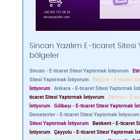
Sincan Yazılım E-ticaret Sitesi
bölgeler
Sincan - E-ticaret Sitesi Yaptırmak İstiyorum
Eti
Sitesi Yaptırmak İstiyorum
Bağlıca - E-ticaret S
İstiyorum
Ankara - E-ticaret Sitesi Yaptırmak İs
ticaret Sitesi Yaptırmak İstiyorum
Dikmen - E-tic
İstiyorum
Gölbaşı - E-ticaret Sitesi Yaptırmak İs
Demetevler - E-ticaret Sitesi Yaptırmak İstiyorum
Sitesi Yaptırmak İstiyorum
Batıkent - E-ticaret 
İstiyorum
Çayyolu - E-ticaret Sitesi Yaptırmak İ