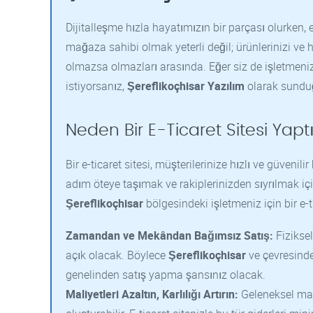
Dijitalleşme hızla hayatımızın bir parçası olurken,
mağaza sahibi olmak yeterli değil; ürünlerinizi ve h
olmazsa olmazları arasında. Eğer siz de işletmeni
istiyorsanız,
Şereflikoçhisar Yazılım
olarak sunduğ
Neden Bir E-Ticaret Sitesi Yapt
Bir e-ticaret sitesi, müşterilerinize hızlı ve güvenil
adım öteye taşımak ve rakiplerinizden sıyrılmak içi
Şereflikoçhisar
bölgesindeki işletmeniz için bir e-t
Zamandan ve Mekândan Bağımsız Satış:
Fiziksel
açık olacak. Böylece
Şereflikoçhisar
ve çevresinde
genelinden satış yapma şansınız olacak.
Maliyetleri Azaltın, Karlılığı Artırın:
Geleneksel mağa