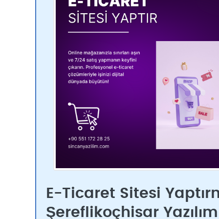
E-Ticaret Sitesi Yaptı
Şereflikoçhisar Yazılı