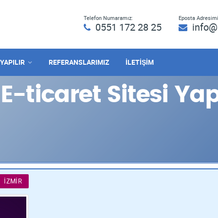
Telefon Numaramız:
Eposta Adresimi
0551 172 28 25
info@
 YAPILIR
REFERANSLARIMIZ
İLETİŞİM
 E-ticaret Sitesi Y
İZMIR