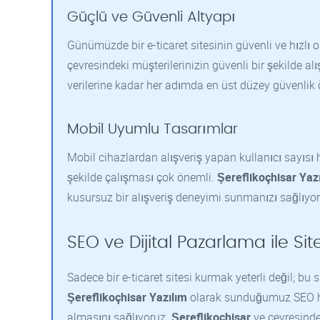
Güçlü ve Güvenli Altyapı
Günümüzde bir e-ticaret sitesinin güvenli ve hızlı ol
çevresindeki müşterilerinizin güvenli bir şekilde a
verilerine kadar her adımda en üst düzey güvenlik
Mobil Uyumlu Tasarımlar
Mobil cihazlardan alışveriş yapan kullanıcı sayısı 
şekilde çalışması çok önemli.
Şereflikoçhisar Yaz
kusursuz bir alışveriş deneyimi sunmanızı sağlıyor
SEO ve Dijital Pazarlama ile Sit
Sadece bir e-ticaret sitesi kurmak yeterli değil; bu
Şereflikoçhisar Yazılım
olarak sunduğumuz SEO hiz
almasını sağlıyoruz.
Şereflikoçhisar
ve çevresindek