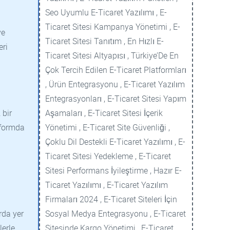
Seo Uyumlu E-Ticaret Yazılımı , E-
Ticaret Sitesi Kampanya Yönetimi , E-
e
Ticaret Sitesi Tanıtım , En Hızlı E-
eri
Ticaret Sitesi Altyapısı , Türkiye’De En
Çok Tercih Edilen E-Ticaret Platformları
, Ürün Entegrasyonu , E-Ticaret Yazılım
Entegrasyonları , E-Ticaret Sitesi Yapım
Aşamaları , E-Ticaret Sitesi İçerik
 bir
Yönetimi , E-Ticaret Site Güvenliği ,
atformda
Çoklu Dil Destekli E-Ticaret Yazılımı , E-
Ticaret Sitesi Yedekleme , E-Ticaret
Sitesi Performans İyileştirme , Hazır E-
Ticaret Yazılımı , E-Ticaret Yazılım
Firmaları 2024 , E-Ticaret Siteleri İçin
Sosyal Medya Entegrasyonu , E-Ticaret
rda yer
Sitesinde Kargo Yönetimi , E-Ticaret
lerle