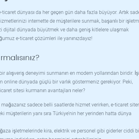
 e-ticaret dünyası da her geçen gün daha fazla büyüyor. Artık sad
izmetlerinizi internette de müşterilere sunmak, başarılı bir işlet
zi dijital dünyada büyütmek ve daha geniş kitlelere ulaşmak
umuz e-ticaret çözümleri ile yanınızdayız!
ırmalısınız?
ir bir alışveriş deneyimi sunmanın en modern yollarından biridir. İşi
n online dünyada güçlü bir varlık göstermeniz gerekiyor. Peki,
icaret sitesi kurmanın avantajları neler?
 mağazanız sadece belli saatlerde hizmet verirken, e-ticaret site
ki müşterilerin yanı sıra Türkiye’nin her yerinden hatta dünya
za işletmelerinde kira, elektrik ve personel gibi giderler ciddi b