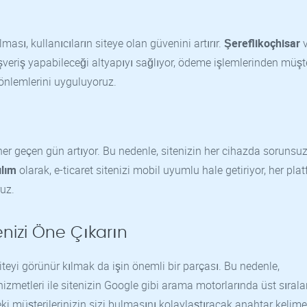
ması, kullanıcıların siteye olan güvenini artırır.
Şereflikoçhisar
v
lışveriş yapabileceği altyapıyı sağlıyor, ödeme işlemlerinden müşt
 önlemlerini uyguluyoruz.
her geçen gün artıyor. Bu nedenle, sitenizin her cihazda sorunsuz
ılım
olarak, e-ticaret sitenizi mobil uyumlu hale getiriyor, her pl
uz.
enizi Öne Çıkarın
 siteyi görünür kılmak da işin önemli bir parçası. Bu nedenle,
metleri ile sitenizin Google gibi arama motorlarında üst sırala
i müşterilerinizin sizi bulmasını kolaylaştıracak anahtar kelime