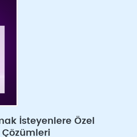
rmak İsteyenlere Özel
m Çözümleri