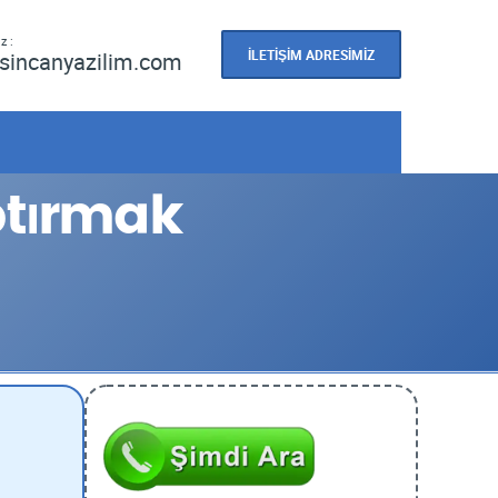
z :
İLETİŞİM ADRESİMİZ
sincanyazilim.com
aptırmak