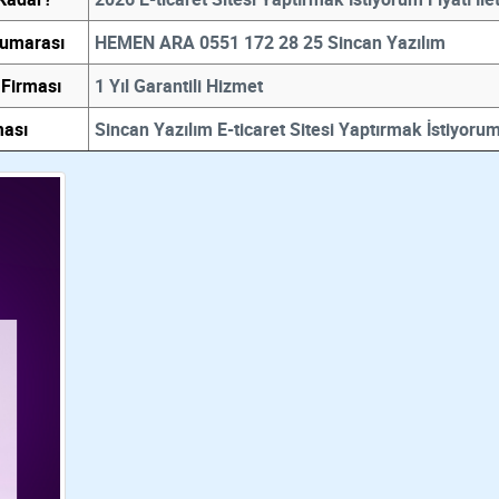
Numarası
HEMEN ARA 0551 172 28 25 Sincan Yazılım
 Firması
1 Yıl Garantili Hizmet
ması
Sincan Yazılım E-ticaret Sitesi Yaptırmak İstiyoru