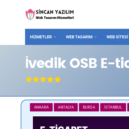
HİZMETLER
WEB TASARIM
WEB SITESI
İvedik OSB E-ti
ANKARA
ANTALYA
BURSA
İSTANBUL