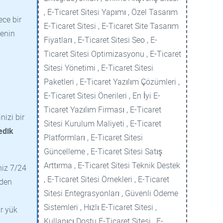
, E-Ticaret Sitesi Yapımı , Özel Tasarım
ece bir
E-Ticaret Sitesi , E-Ticaret Site Tasarım
menin
Fiyatları , E-Ticaret Sitesi Seo , E-
Ticaret Sitesi Optimizasyonu , E-Ticaret
Sitesi Yönetimi , E-Ticaret Sitesi
Paketleri , E-Ticaret Yazılım Çözümleri ,
E-Ticaret Sitesi Önerileri , En İyi E-
Ticaret Yazılım Firması , E-Ticaret
nizi bir
Sitesi Kurulum Maliyeti , E-Ticaret
edik
Platformları , E-Ticaret Sitesi
Güncelleme , E-Ticaret Sitesi Satış
Arttırma , E-Ticaret Sitesi Teknik Destek
niz 7/24
, E-Ticaret Sitesi Örnekleri , E-Ticaret
nden
Sitesi Entegrasyonları , Güvenli Ödeme
Sistemleri , Hızlı E-Ticaret Sitesi ,
ir yük
Kullanıcı Dostu E-Ticaret Sitesi , E-