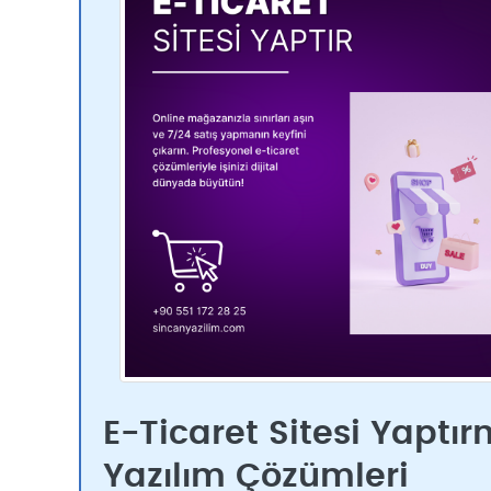
E-Ticaret Sitesi Yaptı
Yazılım Çözümleri