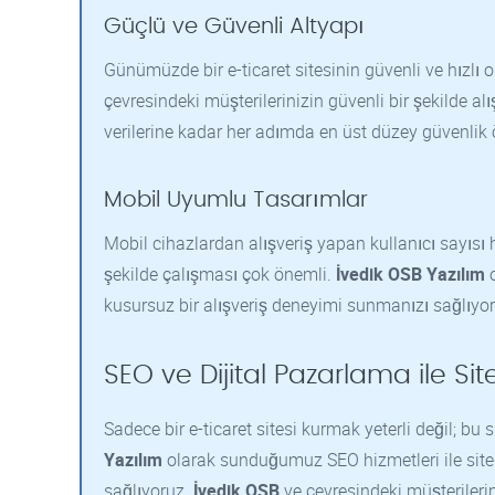
Güçlü ve Güvenli Altyapı
Günümüzde bir e-ticaret sitesinin güvenli ve hızlı ol
çevresindeki müşterilerinizin güvenli bir şekilde a
verilerine kadar her adımda en üst düzey güvenlik
Mobil Uyumlu Tasarımlar
Mobil cihazlardan alışveriş yapan kullanıcı sayısı 
şekilde çalışması çok önemli.
İvedik OSB Yazılım
o
kusursuz bir alışveriş deneyimi sunmanızı sağlıyor
SEO ve Dijital Pazarlama ile Sit
Sadece bir e-ticaret sitesi kurmak yeterli değil; bu
Yazılım
olarak sunduğumuz SEO hizmetleri ile siten
sağlıyoruz.
İvedik OSB
ve çevresindeki müşterilerin