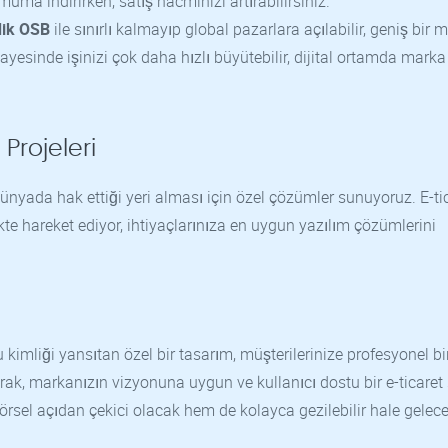
nimuma indirirken, satış hacminizi artırabilirsiniz.
dik OSB
ile sınırlı kalmayıp global pazarlara açılabilir, geniş bir m
ayesinde işinizi çok daha hızlı büyütebilir, dijital ortamda marka
Projeleri
dünyada hak ettiği yeri alması için özel çözümler sunuyoruz. E-ti
ikte hareket ediyor, ihtiyaçlarınıza en uygun yazılım çözümlerini
 kimliği yansıtan özel bir tasarım, müşterilerinize profesyonel bi
rak, markanızın vizyonuna uygun ve kullanıcı dostu bir e-ticaret 
görsel açıdan çekici olacak hem de kolayca gezilebilir hale gelece