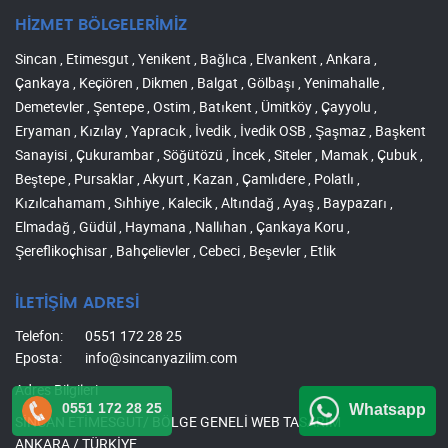
HİZMET BÖLGELERİMİZ
Sincan , Etimesgut , Yenikent , Bağlıca , Elvankent , Ankara ,
Çankaya , Keçiören , Dikmen , Balgat , Gölbaşı , Yenimahalle ,
Demetevler , Şentepe , Ostim , Batıkent , Ümitköy , Çayyolu ,
Eryaman , Kızılay , Yapracık , İvedik , İvedik OSB , Şaşmaz , Başkent
Sanayisi , Çukurambar , Söğütözü , İncek , Siteler , Mamak , Çubuk ,
Beştepe , Pursaklar , Akyurt , Kazan , Çamlıdere , Polatlı ,
Kızılcahamam , Sıhhiye , Kalecik , Altındağ , Ayaş , Baypazarı ,
Elmadağ , Güdül , Haymana , Nallıhan , Çankaya Koru ,
Şereflikoçhisar , Bahçelievler , Cebeci , Beşevler , Etlik
İLETİŞİM ADRESİ
Telefon:
0551 172 28 25
Eposta:
info@sincanyazilim.com
Adres Bilgileri
0551 172 28 25
Whatsapp
SİNCAN ETİMESGUT/ BÖLGE GENELİ WEB TASARIM
ANKARA / TÜRKİYE