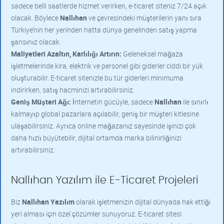
sadece belli saatlerde hizmet verirken, e-ticaret siteniz 7/24 açık
olacak. Böylece
Nallıhan
ve çevresindeki müşterilerin yanı sıra
Türkiye’nin her yerinden hatta dünya genelinden satış yapma
şansınız olacak.
Maliyetleri Azaltın, Karlılığı Artırın:
Geleneksel mağaza
işletmelerinde kira, elektrik ve personel gibi giderler ciddi bir yük
oluşturabilir. E-ticaret sitenizle bu tür giderleri minimuma
indirirken, satış hacminizi artırabilirsiniz.
Geniş Müşteri Ağı:
İnternetin gücüyle, sadece
Nallıhan
ile sınırlı
kalmayıp global pazarlara açılabilir, geniş bir müşteri kitlesine
ulaşabilirsiniz. Ayrıca online mağazanız sayesinde işinizi çok
daha hızlı büyütebilir, dijital ortamda marka bilinirliğinizi
artırabilirsiniz.
Nallıhan Yazılım ile E-Ticaret Projeleri
Biz
Nallıhan Yazılım
olarak işletmenizin dijital dünyada hak ettiği
yeri alması için özel çözümler sunuyoruz. E-ticaret sitesi