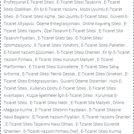
Profesyonel E-Ticaret Sitesi , E-Ticaret Sitesi Tasarımı , E-Ticaret
Sitesi Özellikleri , En İyi E-Ticaret Yazılımı , Mobil Uyumlu E-Ticaret
Sitesi , E-Ticaret Sitesi Açma , Seo Uyumlu E-Ticaret Sitesi , Güvenli E-
Ticaret Altyapısı , Ödeme Entegrasyonları , Online Alışveriş Sitesi , E-
Ticaret Sitesi Yapımı , Özel Tasarım E-Ticaret Sitesi , E-Ticaret Site
Tasarım Fiyatları , E-Ticaret Sitesi Seo , E-Ticaret Sitesi
Optimizasyonu , E-Ticaret Sitesi Yönetimi , E-Ticaret Sitesi Paketleri ,
E-Ticaret Yazılım Çözümleri , E-Ticaret Sitesi Önerileri , En İyi E-Ticaret
Yazılım Firması , E-Ticaret Sitesi Kurulum Maliyeti , E-Ticaret
Platformları , E-Ticaret Sitesi Güncelleme , E-Ticaret Sitesi Satış
Arttırma , E-Ticaret Sitesi Teknik Destek , E-Ticaret Sitesi Örnekleri , E-
Ticaret Sitesi Entegrasyonları , Güvenli Ödeme Sistemleri , Hızlı E-
Ticaret Sitesi , Kullanıcı Dostu E-Ticaret Sitesi , E-Ticaret Sitesi
Avantajları , Küçük İşletmeler İçin E-Ticaret Sitesi , Kurumsal E-
Ticaret Sitesi , E-Ticaret Sitesi Nedir , E-Ticaret Site Maliyeti , Online
Mağaza Kurma , E-Ticaret Sitesinin Faydaları , E-Ticaret Sitesine
Nasıl Başlanır , E-Ticaret Yazılım Fiyatları , E-Ticaret Yazılımı Önerileri
, E-Ticaret Sitesi Tasarımı Nasıl Olmalı , E-Ticaret Sitesi Güvenlik
Önlemleri , E-Ticaret Yazılım Firması [Yer] , E-Ticaret Sitesi Kurma