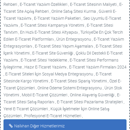
Rehberi , E-Ticaret Yazılım Özellikleri , E-Ticaret Sitesinin Maliyeti , E-
Ticaret Site Açılış Rehberi , Online Satış Sitesi Kurma , Güvenli E-
Ticaret Yazılımı , E-Ticaret Yazılım Paketleri , Seo Uyumlu E-Ticaret
Yazılımı , E-Ticaret Sitesi Kampanya Yönetimi , E-Ticaret Sitesi
Tanıtım , En Hızlı E-Ticaret Sitesi Altyapısı , Türkiye’De En Çok Tercih
Edilen E-Ticaret Platformları , Ürün Entegrasyonu , E-Ticaret Yazılım
Entegrasyonları , E-Ticaret Sitesi Yapım Aşamaları , E-Ticaret Sitesi
İçerik Yönetimi , E-Ticaret Site Güvenliği , Çoklu Dil Destekli E-Ticaret
Yazılımı , E-Ticaret Sitesi Yedekleme , E-Ticaret Sitesi Performans
İyileştirme , Hazır E-Ticaret Yazılımı , E-Ticaret Yazılım Firmaları 2024
, E-Ticaret Siteleri İçin Sosyal Medya Entegrasyonu , E-Ticaret
Sitesinde Kargo Yönetimi , E-Ticaret Sitesi Sipariş Yönetimi , Özel E-
Ticaret Çözümleri , Online Ödeme Sistemi Entegrasyonu , Ürün Stok
Yönetimi , Mobil E-Ticaret Çözümleri , Online Alışveriş Güvenliği , E-
Ticaret Sitesi Satış Raporları , E-Ticaret Sitesi Pazarlama Stratejileri ,
Yerel E-Ticaret Çözümleri , Küçük İşletmeler İçin Online Satış
Çözümleri , Profesyonel E-Ticaret Hizmetleri ,
Nallıhan Diğer Hizmetlerimiz