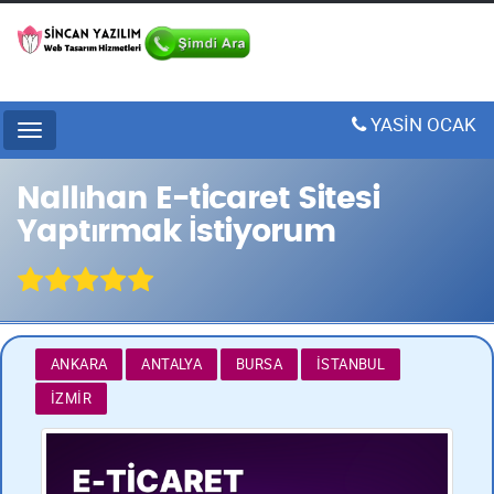
YASİN OCAK
Menu
Nallıhan E-ticaret Sitesi
Yaptırmak İstiyorum
ANKARA
ANTALYA
BURSA
İSTANBUL
İZMIR