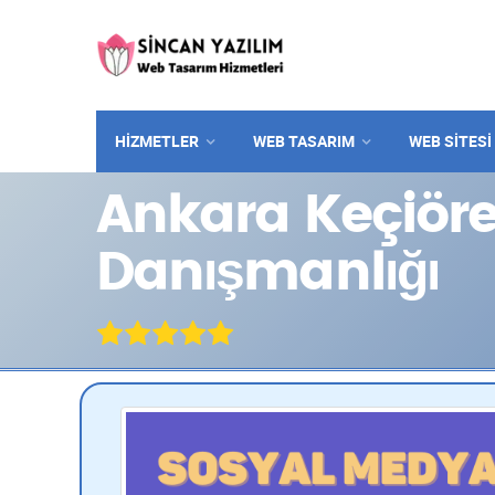
HİZMETLER
WEB TASARIM
WEB SITESI
Ankara Keçiör
Danışmanlığı