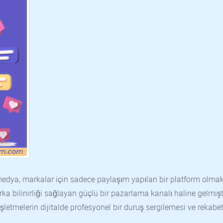
l medya, markalar için sadece paylaşım yapılan bir platform olma
arka bilinirliği sağlayan güçlü bir pazarlama kanalı haline gelmişt
 işletmelerin dijitalde profesyonel bir duruş sergilemesi ve rekabe