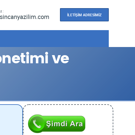
z :
İLETİŞİM ADRESİMİZ
sincanyazilim.com
netimi ve