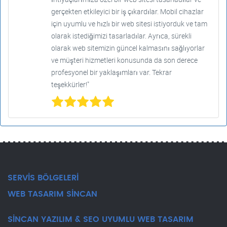
gerçekten etkileyici bir iş çıkardılar. Mobil cihazlar
için uyumlu ve hızlı bir web sitesi istiyorduk ve tam
olarak istediğimizi tasarladılar. Ayrıca, sürekli
olarak web sitemizin güncel kalmasını sağlıyorlar
ve müşteri hizmetleri konusunda da son derece
profesyonel bir yaklaşımları var. Tekrar
teşekkürler!"
SERVİS BÖLGELERİ
WEB TASARIM SİNCAN
SİNCAN YAZILIM & SEO UYUMLU WEB TASARIM