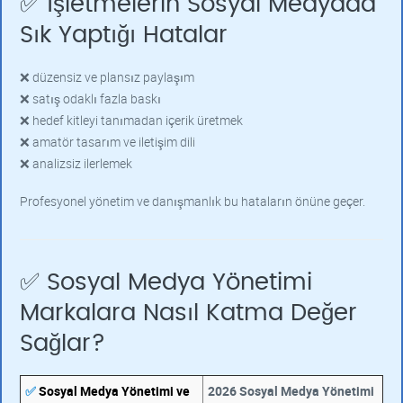
✅ İşletmelerin Sosyal Medyada
Sık Yaptığı Hatalar
❌ düzensiz ve plansız paylaşım
❌ satış odaklı fazla baskı
❌ hedef kitleyi tanımadan içerik üretmek
❌ amatör tasarım ve iletişim dili
❌ analizsiz ilerlemek
Profesyonel yönetim ve danışmanlık bu hataların önüne geçer.
✅ Sosyal Medya Yönetimi
Markalara Nasıl Katma Değer
Sağlar?
✅
Sosyal Medya Yönetimi ve
2026 Sosyal Medya Yönetimi