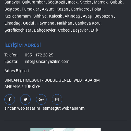
Sanayisi , Çukurambar , Söğütözü , İncek , Siteler , Mamak , Çubuk ,
Beştepe , Pursaklar , Akyurt , Kazan , Çamlıdere , Polatlı ,
Kızılcahamam , Sıhhiye , Kalecik , Altındağ , Ayaş , Baypazarı ,
Elmadağ , Güdül , Haymana , Nallıhan , Çankaya Koru ,
Şereflikoçhisar , Bahçelievler , Cebeci , Beşevler , Etlik
İLETİŞİM ADRESİ
Telefon:
0551 172 28 25
Eposta:
info@sincanyazilim.com
Adres Bilgileri
SİNCAN ETİMESGUT/ BÖLGE GENELİ WEB TASARIM
ANKARA / TÜRKİYE
sincan web tasarım
etimesgut web tasarım