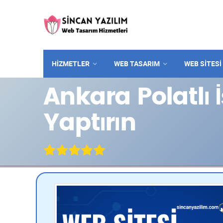
HİZMETLER
WEB TASARIM
WEB SITESI
Ankara Polatlı 
Yaptırın