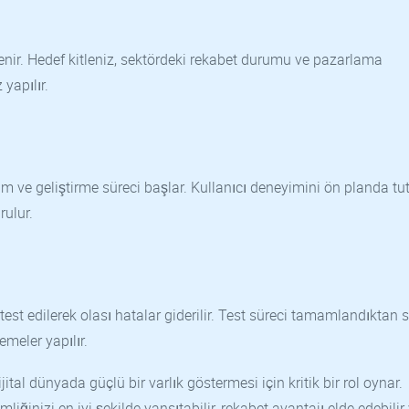
irlenir. Hedef kitleniz, sektördeki rekabet durumu ve pazarlama
yapılır.
m ve geliştirme süreci başlar. Kullanıcı deneyimini ön planda tu
rulur.
 test edilerek olası hatalar giderilir. Test süreci tamamlandıktan 
emeler yapılır.
ital dünyada güçlü bir varlık göstermesi için kritik bir rol oynar.
liğinizi en iyi şekilde yansıtabilir, rekabet avantajı elde edebilir