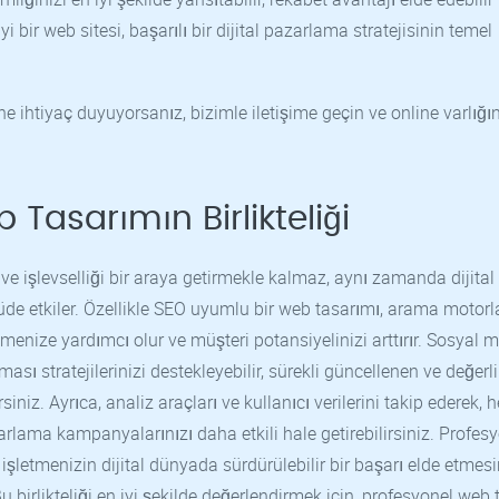
i bir web sitesi, başarılı bir dijital pazarlama stratejisinin temel
e ihtiyaç duyuyorsanız, bizimle iletişime geçin ve online varlığın
 Tasarımın Birlikteliği
e işlevselliği bir araya getirmekle kalmaz, aynı zamanda dijital
çüde etkiler. Özellikle SEO uyumlu bir web tasarımı, arama motorl
menize yardımcı olur ve müşteri potansiyelinizi arttırır. Sosyal 
sı stratejilerinizi destekleyebilir, sürekli güncellenen ve değerli 
rsiniz. Ayrıca, analiz araçları ve kullanıcı verilerini takip ederek, 
zarlama kampanyalarınızı daha etkili hale getirebilirsiniz. Profes
 işletmenizin dijital dünyada sürdürülebilir bir başarı elde etmesi
 birlikteliği en iyi şekilde değerlendirmek için, profesyonel web