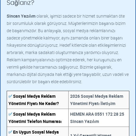
Sağlarız?
Sincan Yazılım
olarak, işimizi sadece bir hizmet sunmaktan öte
bir sorumluluk olarak görüyoruz. Müşterilerimizin başarısı bizim
de başarımızdır. Bu anlayışla, sosyal medya reklamlarınızı
sadece yönetmekle kalmıyor, aynı zamanda onları birer başarı
hikayesine dönüştürüyoruz. Hedef kitlenizle olan etkileşimlerinizi
artırarak, marka sadakati oluşturmanıza yardımcı oluyoruz.
Reklam kampanyalarınızı optimize ederek, her kuruşunuzu en
verimli şekilde harcamanızı sağlıyoruz. Bizimle çalışarak,
markanızı dijital dünyada hak ettiği yere taşıyabilir, uzun vadeli ve
sürdürülebilir bir başarı elde edebilirsiniz.
✅
Sosyal Medya Reklam
2026 Sosyal Medya Reklam
Yönetimi Fiyatı Ne Kadar?
Yönetimi Fiyatı İletişim
✅
Sosyal Medya Reklam
HEMEN ARA 0551 172 28 25
Yönetimi Telefon Numarası
Sincan Yazılım
✅
En Uygun Sosyal Medya
1 Yıl Garantili Hizmet