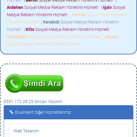
Ardahan
Sosyal Medya Reklam Yönetimi Hizmeti
|
Iğdır
Sosyal
Medya Reklam Yönetimi Hizmeti
|
Yalova
Sosyal Medya Reklam
Yönetimi Hizmeti
|
Karabük
Sosyal Medya Reklam Yönetimi
Hizmeti
|
Kilis
Sosyal Medya Reklam Yönetimi Hizmeti
|
Osmaniye
Sosyal Medya Reklam Yönetimi Hizmeti
|
Düzce
Sosyal Medya Reklam Yönetimi Hizmeti
0551 172 28 25 Sincan Yazılım
Elvankent Diğer Hizmetlerimiz
Web Tasarım