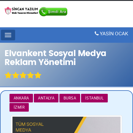
YASİN OCAK
Menu
Elvankent Sosyal Medya
Reklam Yönetimi
ANKARA
ANTALYA
BURSA
İSTANBUL
İZMIR