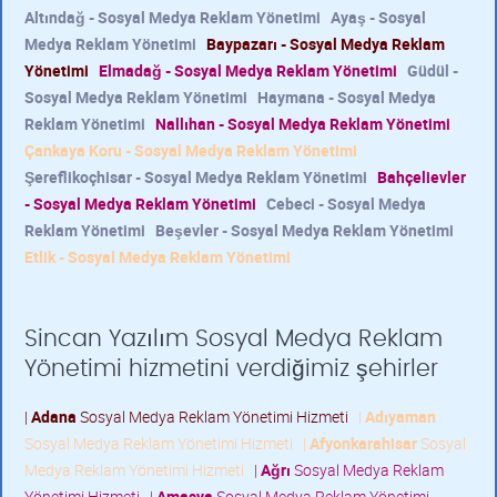
Altındağ - Sosyal Medya Reklam Yönetimi
Ayaş - Sosyal
Medya Reklam Yönetimi
Baypazarı - Sosyal Medya Reklam
Yönetimi
Elmadağ - Sosyal Medya Reklam Yönetimi
Güdül -
Sosyal Medya Reklam Yönetimi
Haymana - Sosyal Medya
Reklam Yönetimi
Nallıhan - Sosyal Medya Reklam Yönetimi
Çankaya Koru - Sosyal Medya Reklam Yönetimi
Şereflikoçhisar - Sosyal Medya Reklam Yönetimi
Bahçelievler
- Sosyal Medya Reklam Yönetimi
Cebeci - Sosyal Medya
Reklam Yönetimi
Beşevler - Sosyal Medya Reklam Yönetimi
Etlik - Sosyal Medya Reklam Yönetimi
Sincan Yazılım Sosyal Medya Reklam
Yönetimi hizmetini verdiğimiz şehirler
|
Adana
Sosyal Medya Reklam Yönetimi Hizmeti
|
Adıyaman
Sosyal Medya Reklam Yönetimi Hizmeti
|
Afyonkarahisar
Sosyal
Medya Reklam Yönetimi Hizmeti
|
Ağrı
Sosyal Medya Reklam
Yönetimi Hizmeti
|
Amasya
Sosyal Medya Reklam Yönetimi