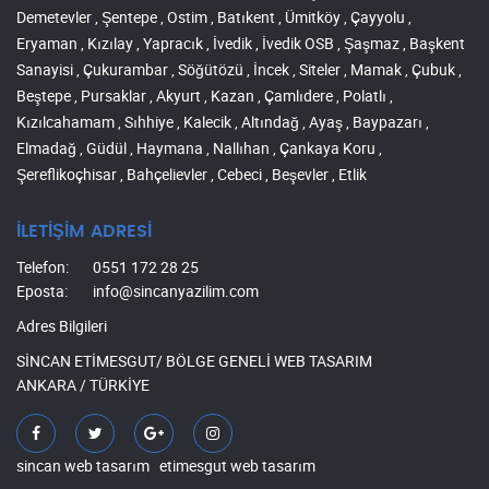
Demetevler , Şentepe , Ostim , Batıkent , Ümitköy , Çayyolu ,
Eryaman , Kızılay , Yapracık , İvedik , İvedik OSB , Şaşmaz , Başkent
Sanayisi , Çukurambar , Söğütözü , İncek , Siteler , Mamak , Çubuk ,
Beştepe , Pursaklar , Akyurt , Kazan , Çamlıdere , Polatlı ,
Kızılcahamam , Sıhhiye , Kalecik , Altındağ , Ayaş , Baypazarı ,
Elmadağ , Güdül , Haymana , Nallıhan , Çankaya Koru ,
Şereflikoçhisar , Bahçelievler , Cebeci , Beşevler , Etlik
İLETİŞİM ADRESİ
Telefon:
0551 172 28 25
Eposta:
info@sincanyazilim.com
Adres Bilgileri
SİNCAN ETİMESGUT/ BÖLGE GENELİ WEB TASARIM
ANKARA / TÜRKİYE
sincan web tasarım
etimesgut web tasarım