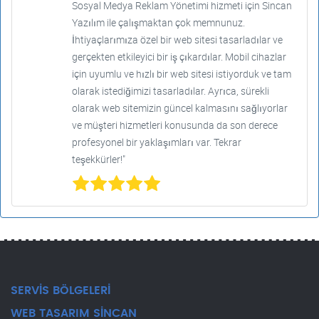
Sosyal Medya Reklam Yönetimi hizmeti için Sincan
Yazılım ile çalışmaktan çok memnunuz.
İhtiyaçlarımıza özel bir web sitesi tasarladılar ve
gerçekten etkileyici bir iş çıkardılar. Mobil cihazlar
için uyumlu ve hızlı bir web sitesi istiyorduk ve tam
olarak istediğimizi tasarladılar. Ayrıca, sürekli
olarak web sitemizin güncel kalmasını sağlıyorlar
ve müşteri hizmetleri konusunda da son derece
profesyonel bir yaklaşımları var. Tekrar
teşekkürler!"
SERVİS BÖLGELERİ
WEB TASARIM SİNCAN