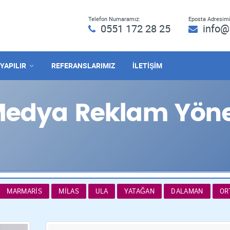
Telefon Numaramız:
Eposta Adresimi
0551 172 28 25
info@
 YAPILIR
REFERANSLARIMIZ
İLETİŞİM
Medya Reklam Yöne
MARMARIS
MILAS
ULA
YATAĞAN
DALAMAN
OR