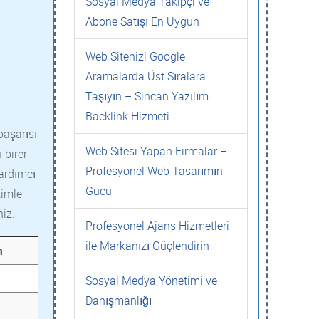
Sosyal Medya Takipçi ve
Abone Satışı En Uygun
Web Sitenizi Google
Aramalarda Üst Sıralara
Taşıyın – Sincan Yazılım
Backlink Hizmeti
başarısı
Web Sitesi Yapan Firmalar –
 birer
Profesyonel Web Tasarımın
yardımcı
Gücü
zimle
niz.
Profesyonel Ajans Hizmetleri
ile Markanızı Güçlendirin
m
Sosyal Medya Yönetimi ve
Danışmanlığı