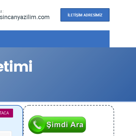
z :
İLETİŞİM ADRESİMİZ
sincanyazilim.com
timi
TACA