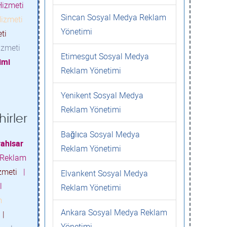
izmeti
Sincan Sosyal Medya Reklam
izmeti
Yönetimi
eti
izmeti
Etimesgut Sosyal Medya
imi
Reklam Yönetimi
Yenikent Sosyal Medya
Reklam Yönetimi
irler
Bağlıca Sosyal Medya
ahisar
Reklam Yönetimi
 Reklam
izmeti
|
Elvankent Sosyal Medya
l
Reklam Yönetimi
m
Ankara Sosyal Medya Reklam
i
|
Yönetimi