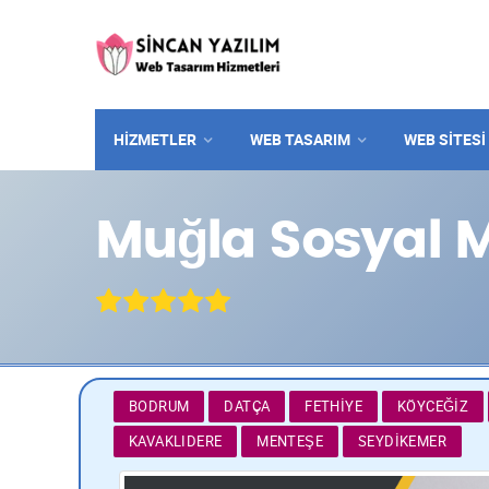
HİZMETLER
WEB TASARIM
WEB SITESI
Muğla Sosyal 
BODRUM
DATÇA
FETHIYE
KÖYCEĞIZ
KAVAKLIDERE
MENTEŞE
SEYDIKEMER