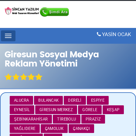
YASİN OCAK
Menu
Giresun Sosyal Medya
Reklam Yönetimi
ALUCRA
BULANCAK
DERELI
ESPIYE
EYNESIL
GIRESUN MERKEZ
GÖRELE
KEŞAP
ŞEBINKARAHISAR
TIREBOLU
PIRAZIZ
YAĞLIDERE
ÇAMOLUK
ÇANAKÇI