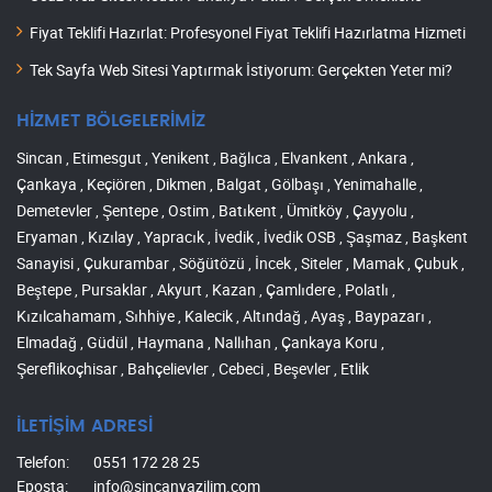
Fiyat Teklifi Hazırlat: Profesyonel Fiyat Teklifi Hazırlatma Hizmeti
Tek Sayfa Web Sitesi Yaptırmak İstiyorum: Gerçekten Yeter mi?
HİZMET BÖLGELERİMİZ
Sincan , Etimesgut , Yenikent , Bağlıca , Elvankent , Ankara ,
Çankaya , Keçiören , Dikmen , Balgat , Gölbaşı , Yenimahalle ,
Demetevler , Şentepe , Ostim , Batıkent , Ümitköy , Çayyolu ,
Eryaman , Kızılay , Yapracık , İvedik , İvedik OSB , Şaşmaz , Başkent
Sanayisi , Çukurambar , Söğütözü , İncek , Siteler , Mamak , Çubuk ,
Beştepe , Pursaklar , Akyurt , Kazan , Çamlıdere , Polatlı ,
Kızılcahamam , Sıhhiye , Kalecik , Altındağ , Ayaş , Baypazarı ,
Elmadağ , Güdül , Haymana , Nallıhan , Çankaya Koru ,
Şereflikoçhisar , Bahçelievler , Cebeci , Beşevler , Etlik
İLETİŞİM ADRESİ
Telefon:
0551 172 28 25
Eposta:
info@sincanyazilim.com