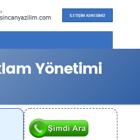
z :
İLETİŞİM ADRESİMİZ
sincanyazilim.com
klam Yönetimi