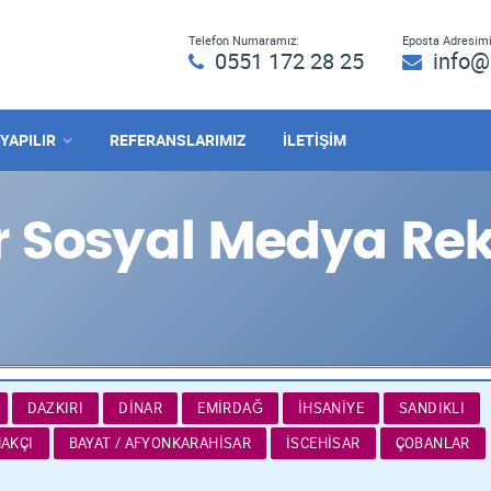
Telefon Numaramız:
Eposta Adresimi
0551 172 28 25
info@
 YAPILIR
REFERANSLARIMIZ
İLETİŞİM
r Sosyal Medya Re
DAZKIRI
DINAR
EMIRDAĞ
İHSANIYE
SANDIKLI
AKÇI
BAYAT / AFYONKARAHISAR
İSCEHISAR
ÇOBANLAR