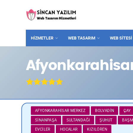
HİZMETLER
WEB TASARIM
WEB SITESI
Afyonkarahisa
AFYONKARAHISAR MERKEZ
BOLVADIN
ÇAY
SINANPAŞA
SULTANDAĞI
ŞUHUT
BAŞM
EVCILER
HOCALAR
KIZILÖREN