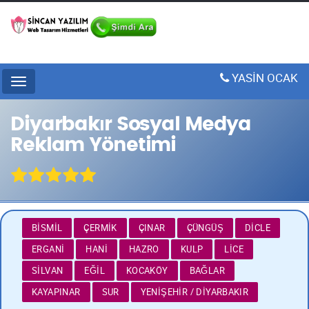
YASİN OCAK
Menu
Diyarbakır Sosyal Medya
Reklam Yönetimi
BISMIL
ÇERMIK
ÇINAR
ÇÜNGÜŞ
DICLE
ERGANI
HANI
HAZRO
KULP
LICE
SILVAN
EĞIL
KOCAKÖY
BAĞLAR
KAYAPINAR
SUR
YENIŞEHIR / DIYARBAKIR