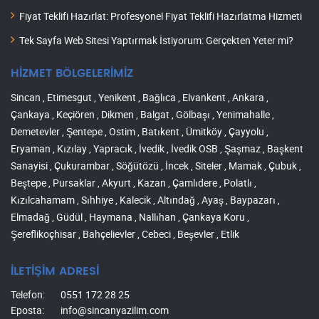
Fiyat Teklifi Hazırlat: Profesyonel Fiyat Teklifi Hazırlatma Hizmeti
Tek Sayfa Web Sitesi Yaptırmak İstiyorum: Gerçekten Yeter mi?
HİZMET BÖLGELERİMİZ
Sincan , Etimesgut , Yenikent , Bağlıca , Elvankent , Ankara ,
Çankaya , Keçiören , Dikmen , Balgat , Gölbaşı , Yenimahalle ,
Demetevler , Şentepe , Ostim , Batıkent , Ümitköy , Çayyolu ,
Eryaman , Kızılay , Yapracık , İvedik , İvedik OSB , Şaşmaz , Başkent
Sanayisi , Çukurambar , Söğütözü , İncek , Siteler , Mamak , Çubuk ,
Beştepe , Pursaklar , Akyurt , Kazan , Çamlıdere , Polatlı ,
Kızılcahamam , Sıhhiye , Kalecik , Altındağ , Ayaş , Baypazarı ,
Elmadağ , Güdül , Haymana , Nallıhan , Çankaya Koru ,
Şereflikoçhisar , Bahçelievler , Cebeci , Beşevler , Etlik
İLETİŞİM ADRESİ
Telefon:
0551 172 28 25
Eposta:
info@sincanyazilim.com