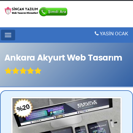
YASİN OCAK
Menu
Ankara Akyurt Web Tasarım