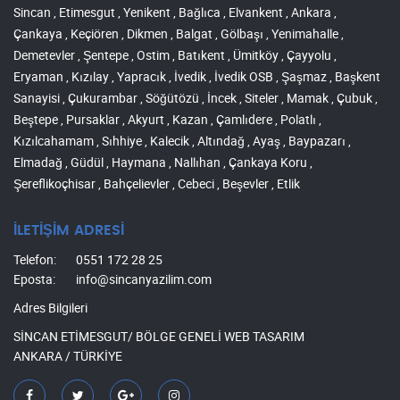
Sincan , Etimesgut , Yenikent , Bağlıca , Elvankent , Ankara ,
Çankaya , Keçiören , Dikmen , Balgat , Gölbaşı , Yenimahalle ,
Demetevler , Şentepe , Ostim , Batıkent , Ümitköy , Çayyolu ,
Eryaman , Kızılay , Yapracık , İvedik , İvedik OSB , Şaşmaz , Başkent
Sanayisi , Çukurambar , Söğütözü , İncek , Siteler , Mamak , Çubuk ,
Beştepe , Pursaklar , Akyurt , Kazan , Çamlıdere , Polatlı ,
Kızılcahamam , Sıhhiye , Kalecik , Altındağ , Ayaş , Baypazarı ,
Elmadağ , Güdül , Haymana , Nallıhan , Çankaya Koru ,
Şereflikoçhisar , Bahçelievler , Cebeci , Beşevler , Etlik
İLETİŞİM ADRESİ
Telefon:
0551 172 28 25
Eposta:
info@sincanyazilim.com
Adres Bilgileri
SİNCAN ETİMESGUT/ BÖLGE GENELİ WEB TASARIM
ANKARA / TÜRKİYE