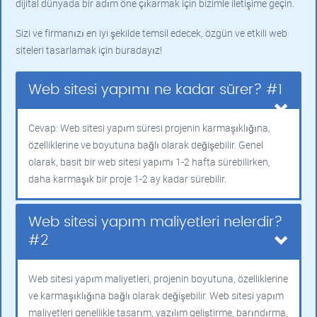
dijital dünyada bir adım öne çıkarmak için bizimle iletişime geçin.
Sizi ve firmanızı en iyi şekilde temsil edecek, özgün ve etkili web
siteleri tasarlamak için buradayız!
Web sitesi yapımı ne kadar sürer? #1
Cevap: Web sitesi yapım süresi projenin karmaşıklığına,
özelliklerine ve boyutuna bağlı olarak değişebilir. Genel
olarak, basit bir web sitesi yapımı 1-2 hafta sürebilirken,
daha karmaşık bir proje 1-2 ay kadar sürebilir.
Web sitesi yapım maliyetleri nelerdir?
#2
Web sitesi yapım maliyetleri, projenin boyutuna, özelliklerine
ve karmaşıklığına bağlı olarak değişebilir. Web sitesi yapım
maliyetleri genellikle tasarım, yazılım geliştirme, barındırma,