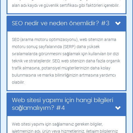
alan adı kaydı ve güvenlik sertifikası gibi faktörleri içerebilir.
SEO nedir ve neden önemlidir? #3
SEO (arama motoru optimizasyonu), web sitenizin arama
motoru sonuç sayfalarında (SERP) daha yüksek
sıralamalarda görünmesini sağlamak için kullanılan bir dizi
teknik ve stratejilerdir. SEO, web sitenizin daha fazla organik
trafik almasına, potansiyel müşterilerinizin daha kolay
bulunmasına ve marka bilinirliğinizin artmasına yardımcı
olabilir.
Web sitesi yapımı için hangi bilgileri
sağlamalıyım? #4
Web sitesi yapımı için sağlamanız gereken bilgiler,
işletmenizin adı, ürün veya hizmetleriniz, iletişim bilgileriniz