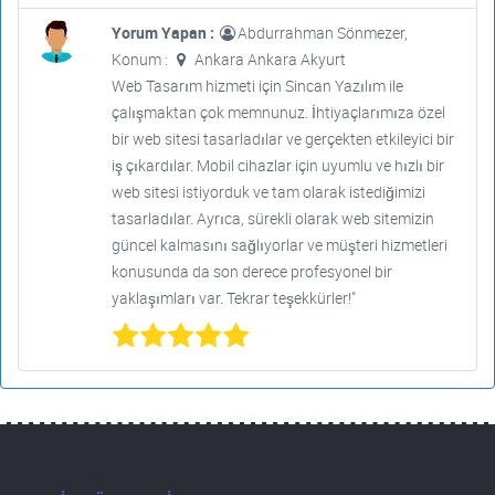
Yorum Yapan :
Abdurrahman Sönmezer,
Konum :
Ankara Ankara Akyurt
Web Tasarım hizmeti için Sincan Yazılım ile
çalışmaktan çok memnunuz. İhtiyaçlarımıza özel
bir web sitesi tasarladılar ve gerçekten etkileyici bir
iş çıkardılar. Mobil cihazlar için uyumlu ve hızlı bir
web sitesi istiyorduk ve tam olarak istediğimizi
tasarladılar. Ayrıca, sürekli olarak web sitemizin
güncel kalmasını sağlıyorlar ve müşteri hizmetleri
konusunda da son derece profesyonel bir
yaklaşımları var. Tekrar teşekkürler!"