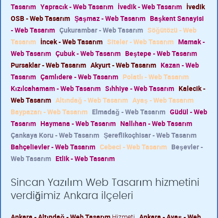
Tasarım
Yapracık - Web Tasarım
İvedik - Web Tasarım
İvedik
OSB - Web Tasarım
Şaşmaz - Web Tasarım
Başkent Sanayisi
- Web Tasarım
Çukurambar - Web Tasarım
Söğütözü - Web
Tasarım
İncek - Web Tasarım
Siteler - Web Tasarım
Mamak -
Web Tasarım
Çubuk - Web Tasarım
Beştepe - Web Tasarım
Pursaklar - Web Tasarım
Akyurt - Web Tasarım
Kazan - Web
Tasarım
Çamlıdere - Web Tasarım
Polatlı - Web Tasarım
Kızılcahamam - Web Tasarım
Sıhhiye - Web Tasarım
Kalecik -
Web Tasarım
Altındağ - Web Tasarım
Ayaş - Web Tasarım
Baypazarı - Web Tasarım
Elmadağ - Web Tasarım
Güdül - Web
Tasarım
Haymana - Web Tasarım
Nallıhan - Web Tasarım
Çankaya Koru - Web Tasarım
Şereflikoçhisar - Web Tasarım
Bahçelievler - Web Tasarım
Cebeci - Web Tasarım
Beşevler -
Web Tasarım
Etlik - Web Tasarım
Sincan Yazılım Web Tasarım hizmetini
verdiğimiz Ankara ilçeleri
Ankara - Altındağ - Web Tasarım
Hizmeti
Ankara - Ayaş - Web