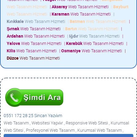
Web Tasarım Hizmeti
|
Aksaray
Web Tasarım Hizmeti
|
Bayburt
Web Tasarım Hizmeti
|
Karaman
Web Tasarım Hizmeti
|
Kırıkkale
Web Tasarım Hizmeti
|
Batman
Web Tasarım Hizmeti
|
Şırnak
Web Tasarım Hizmeti
|
Bartın
Web Tasarım Hizmeti
|
Ardahan
Web Tasarım Hizmeti
|
Iğdır
Web Tasarım Hizmeti
|
Yalova
Web Tasarım Hizmeti
|
Karabük
Web Tasarım Hizmeti
|
Kilis
Web Tasarım Hizmeti
|
Osmaniye
Web Tasarım Hizmeti
|
Düzce
Web Tasarım Hizmeti
0551 172 28 25 Sincan Yazılım
Web Tasarım , Websitesi Yapılır , Responsive Web Sitesi , Kurumsal
Web Sitesi , Profesyonel Web Tasarım , Kurumsal Web Tasarım ,