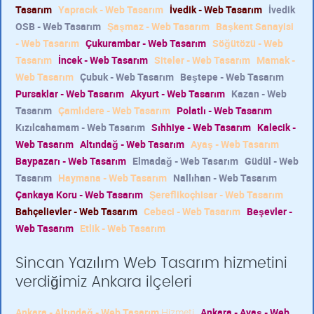
Tasarım
Yapracık - Web Tasarım
İvedik - Web Tasarım
İvedik
OSB - Web Tasarım
Şaşmaz - Web Tasarım
Başkent Sanayisi
- Web Tasarım
Çukurambar - Web Tasarım
Söğütözü - Web
Tasarım
İncek - Web Tasarım
Siteler - Web Tasarım
Mamak -
Web Tasarım
Çubuk - Web Tasarım
Beştepe - Web Tasarım
Pursaklar - Web Tasarım
Akyurt - Web Tasarım
Kazan - Web
Tasarım
Çamlıdere - Web Tasarım
Polatlı - Web Tasarım
Kızılcahamam - Web Tasarım
Sıhhiye - Web Tasarım
Kalecik -
Web Tasarım
Altındağ - Web Tasarım
Ayaş - Web Tasarım
Baypazarı - Web Tasarım
Elmadağ - Web Tasarım
Güdül - Web
Tasarım
Haymana - Web Tasarım
Nallıhan - Web Tasarım
Çankaya Koru - Web Tasarım
Şereflikoçhisar - Web Tasarım
Bahçelievler - Web Tasarım
Cebeci - Web Tasarım
Beşevler -
Web Tasarım
Etlik - Web Tasarım
Sincan Yazılım Web Tasarım hizmetini
verdiğimiz Ankara ilçeleri
Ankara - Altındağ - Web Tasarım
Hizmeti
Ankara - Ayaş - Web