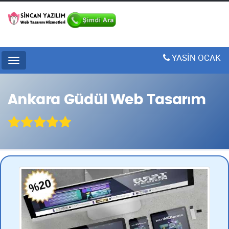
YASİN OCAK
Menu
Ankara Güdül Web Tasarım