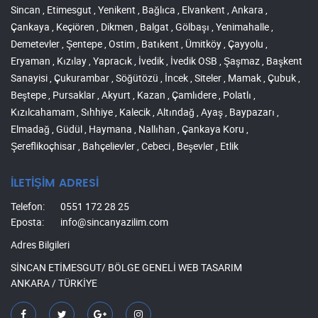
Sincan , Etimesgut , Yenikent , Bağlıca , Elvankent , Ankara ,
Çankaya , Keçiören , Dikmen , Balgat , Gölbaşı , Yenimahalle ,
Demetevler , Şentepe , Ostim , Batıkent , Ümitköy , Çayyolu ,
Eryaman , Kızılay , Yapracık , İvedik , İvedik OSB , Şaşmaz , Başkent
Sanayisi , Çukurambar , Söğütözü , İncek , Siteler , Mamak , Çubuk ,
Beştepe , Pursaklar , Akyurt , Kazan , Çamlıdere , Polatlı ,
Kızılcahamam , Sıhhiye , Kalecik , Altındağ , Ayaş , Baypazarı ,
Elmadağ , Güdül , Haymana , Nallıhan , Çankaya Koru ,
Şereflikoçhisar , Bahçelievler , Cebeci , Beşevler , Etlik
İLETİŞİM ADRESİ
Telefon:
0551 172 28 25
Eposta:
info@sincanyazilim.com
Adres Bilgileri
SİNCAN ETİMESGUT/ BÖLGE GENELİ WEB TASARIM
ANKARA / TÜRKİYE