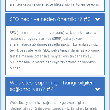
alan adı kaydı ve güvenlik sertifikası gibi faktörleri içerebilir.
SEO nedir ve neden önemlidir? #3
SEO (arama motoru optimizasyonu), web sitenizin arama
motoru sonuç sayfalarında (SERP) daha yüksek
sıralamalarda görünmesini sağlamak için kullanılan bir dizi
teknik ve stratejilerdir. SEO, web sitenizin daha fazla organik
trafik almasına, potansiyel müşterilerinizin daha kolay
bulunmasına ve marka bilinirliğinizin artmasına yardımcı
olabilir.
Web sitesi yapımı için hangi bilgileri
sağlamalıyım? #4
Web sitesi yapımı için sağlamanız gereken bilgiler,
işletmenizin adı, ürün veya hizmetleriniz, iletişim bilgileriniz