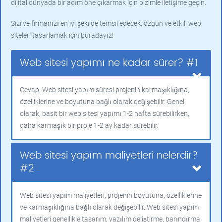
dijital dünyada bir adım öne çıkarmak için bizimle iletişime geçin.
Sizi ve firmanızı en iyi şekilde temsil edecek, özgün ve etkili web
siteleri tasarlamak için buradayız!
Web sitesi yapımı ne kadar sürer? #1
Cevap: Web sitesi yapım süresi projenin karmaşıklığına,
özelliklerine ve boyutuna bağlı olarak değişebilir. Genel
olarak, basit bir web sitesi yapımı 1-2 hafta sürebilirken,
daha karmaşık bir proje 1-2 ay kadar sürebilir.
Web sitesi yapım maliyetleri nelerdir?
#2
Web sitesi yapım maliyetleri, projenin boyutuna, özelliklerine
ve karmaşıklığına bağlı olarak değişebilir. Web sitesi yapım
maliyetleri genellikle tasarım, yazılım geliştirme, barındırma,