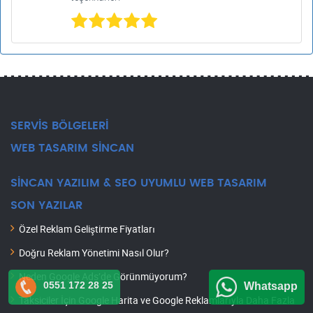
SERVİS BÖLGELERİ
WEB TASARIM SİNCAN
SİNCAN YAZILIM & SEO UYUMLU WEB TASARIM
SON YAZILAR
Özel Reklam Geliştirme Fiyatları
Doğru Reklam Yönetimi Nasıl Olur?
Neden Google Ads’de Görünmüyorum?
0551 172 28 25
Whatsapp
Taksiciler İçin Google Harita ve Google Reklamlarıyla Daha Fazla