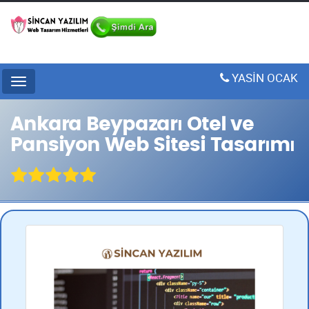
YASİN OCAK
Menu
Ankara Beypazarı Otel ve
Pansiyon Web Sitesi Tasarımı