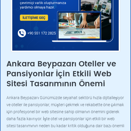
Ankara Beypazarı Oteller ve
Pansiyonlar İçin Etkili Web
Sitesi Tasarımının Önemi
Ankara Beypazarı Günümüzde seyahat sektörü hızla dijitalleşiyor
ve oteller ile pansiyonlar, müşteri çekmek ve rekabette öne çıkmak
için profesyonel bir web sitesine sahip olmanın önemini giderek
daha fazla kavrıyor. İşte otel ve pansiyonlar için etkili bir web
sitesi tasarımının neden bu kadar kritik olduğuna dair bazı önemli