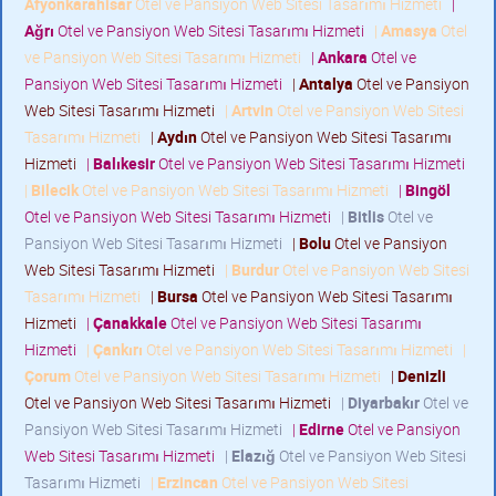
Afyonkarahisar
Otel ve Pansiyon Web Sitesi Tasarımı Hizmeti
|
Ağrı
Otel ve Pansiyon Web Sitesi Tasarımı Hizmeti
|
Amasya
Otel
ve Pansiyon Web Sitesi Tasarımı Hizmeti
|
Ankara
Otel ve
Pansiyon Web Sitesi Tasarımı Hizmeti
|
Antalya
Otel ve Pansiyon
Web Sitesi Tasarımı Hizmeti
|
Artvin
Otel ve Pansiyon Web Sitesi
Tasarımı Hizmeti
|
Aydın
Otel ve Pansiyon Web Sitesi Tasarımı
Hizmeti
|
Balıkesir
Otel ve Pansiyon Web Sitesi Tasarımı Hizmeti
|
Bilecik
Otel ve Pansiyon Web Sitesi Tasarımı Hizmeti
|
Bingöl
Otel ve Pansiyon Web Sitesi Tasarımı Hizmeti
|
Bitlis
Otel ve
Pansiyon Web Sitesi Tasarımı Hizmeti
|
Bolu
Otel ve Pansiyon
Web Sitesi Tasarımı Hizmeti
|
Burdur
Otel ve Pansiyon Web Sitesi
Tasarımı Hizmeti
|
Bursa
Otel ve Pansiyon Web Sitesi Tasarımı
Hizmeti
|
Çanakkale
Otel ve Pansiyon Web Sitesi Tasarımı
Hizmeti
|
Çankırı
Otel ve Pansiyon Web Sitesi Tasarımı Hizmeti
|
Çorum
Otel ve Pansiyon Web Sitesi Tasarımı Hizmeti
|
Denizli
Otel ve Pansiyon Web Sitesi Tasarımı Hizmeti
|
Diyarbakır
Otel ve
Pansiyon Web Sitesi Tasarımı Hizmeti
|
Edirne
Otel ve Pansiyon
Web Sitesi Tasarımı Hizmeti
|
Elazığ
Otel ve Pansiyon Web Sitesi
Tasarımı Hizmeti
|
Erzincan
Otel ve Pansiyon Web Sitesi