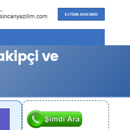
z :
İLETİŞİM ADRESİMİZ
sincanyazilim.com
kipçi ve