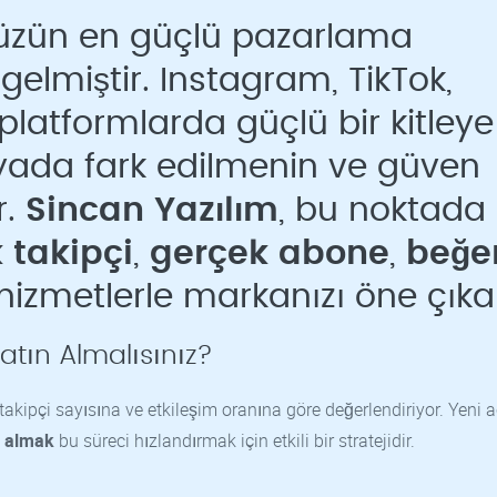
üzün en güçlü pazarlama
gelmiştir. Instagram, TikTok,
platformlarda güçlü bir kitleye
nyada fark edilmenin ve güven
r.
Sincan Yazılım
, bu noktada
 takipçi
,
gerçek abone
,
beğe
hizmetlerle markanızı öne çıkar
tın Almalısınız?
takipçi sayısına ve etkileşim oranına göre değerlendiriyor. Yeni a
n almak
bu süreci hızlandırmak için etkili bir stratejidir.