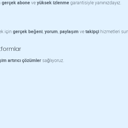
n
gerçek abone
ve
yüksek izlenme
garantisiyle yanınızdayız.
ek için
gerçek beğeni
,
yorum
,
paylaşım
ve
takipçi
hizmetleri su
tformlar
şim artırıcı çözümler
sağlıyoruz.