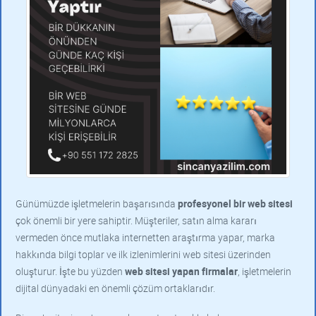
Günümüzde işletmelerin başarısında
profesyonel bir web sitesi
çok önemli bir yere sahiptir. Müşteriler, satın alma kararı
vermeden önce mutlaka internetten araştırma yapar, marka
hakkında bilgi toplar ve ilk izlenimlerini web sitesi üzerinden
oluşturur. İşte bu yüzden
web sitesi yapan firmalar
, işletmelerin
dijital dünyadaki en önemli çözüm ortaklarıdır.