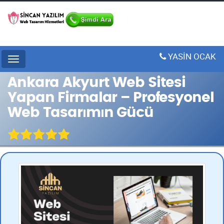
YASİN OCAK
Menu
Ankara Akyurt Web Sitesi
Yapan Firmalar – Profesyonel
Web Tasarımın Gücü