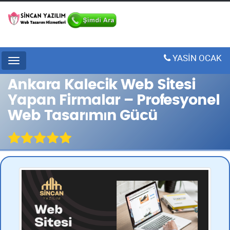
YASİN OCAK
Menu
Ankara Kalecik Web Sitesi
Yapan Firmalar – Profesyonel
Web Tasarımın Gücü