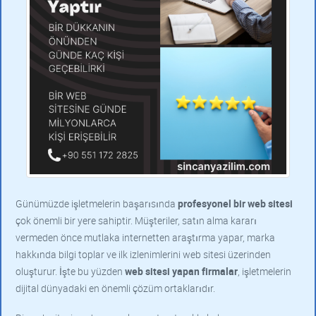
Günümüzde işletmelerin başarısında
profesyonel bir web sitesi
çok önemli bir yere sahiptir. Müşteriler, satın alma kararı
vermeden önce mutlaka internetten araştırma yapar, marka
hakkında bilgi toplar ve ilk izlenimlerini web sitesi üzerinden
oluşturur. İşte bu yüzden
web sitesi yapan firmalar
, işletmelerin
dijital dünyadaki en önemli çözüm ortaklarıdır.