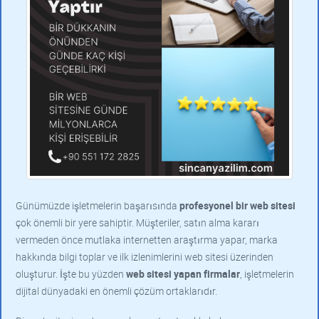
Günümüzde işletmelerin başarısında
profesyonel bir web sitesi
çok önemli bir yere sahiptir. Müşteriler, satın alma kararı
vermeden önce mutlaka internetten araştırma yapar, marka
hakkında bilgi toplar ve ilk izlenimlerini web sitesi üzerinden
oluşturur. İşte bu yüzden
web sitesi yapan firmalar
, işletmelerin
dijital dünyadaki en önemli çözüm ortaklarıdır.