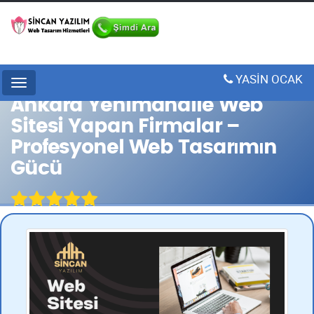
YASİN OCAK
Menu
Ankara Yenimahalle Web
Sitesi Yapan Firmalar –
Profesyonel Web Tasarımın
Gücü