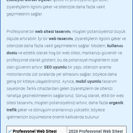
ziyaretçilerin ilgisini çeker ve sitenizde daha fazla vakit
geçirmelerini sağlar.
Profesyonel bir
web sitesi tasarımı
, müşteri potansiyelinizi büyük
ölçüde artırabilir. İyi bir
web tasarımı
, ziyaretçilerin ilgisini çeker ve
sitenizde daha fazla vakit geçirmelerini sağlar. Modern,
kullanıcı
dostu
ve estetik olarak hoş bir web sitesi, markanızı güvenilir ve
profesyonel olarak gösterir, bu da potansiyel müşterilerin size
olan güvenini artırır.
SEO uyumlu
bir yapı, sitenizin arama
motorlarında üst sıralarda yer almasını sağlar, böylece daha
geniş bir kitleye ulaşabilirsiniz. Ayrıca,
mobil uyumlu
tasarım
sayesinde, farklı cihazlardan gelen ziyaretçilerin de sitenizi
rahatça gezinebilmelerini sağlarsınız. Sonuç olarak, etkili bir web
sitesi tasarımı, müşteri potansiyelinizi artırır, daha fazla
organik
trafik
çeker ve dönüşüm oranlarınızı yükseltir, böylece
işletmenizin büyümesine önemli katkılarda bulunur.
✅
Profesyonel Web Sitesi
2026 Profesyonel Web Sitesi