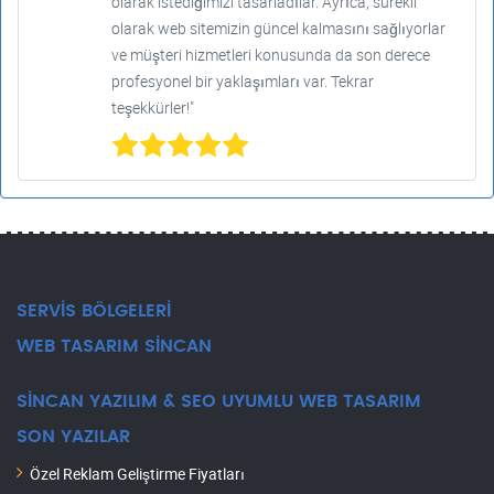
olarak istediğimizi tasarladılar. Ayrıca, sürekli
olarak web sitemizin güncel kalmasını sağlıyorlar
ve müşteri hizmetleri konusunda da son derece
profesyonel bir yaklaşımları var. Tekrar
teşekkürler!"
SERVİS BÖLGELERİ
WEB TASARIM SİNCAN
SİNCAN YAZILIM & SEO UYUMLU WEB TASARIM
SON YAZILAR
Özel Reklam Geliştirme Fiyatları