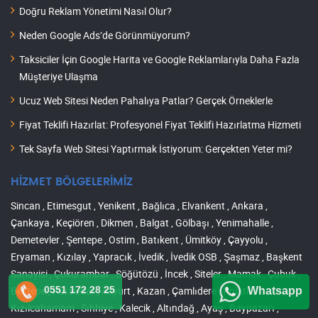
Doğru Reklam Yönetimi Nasıl Olur?
Neden Google Ads’de Görünmüyorum?
Taksiciler İçin Google Harita ve Google Reklamlarıyla Daha Fazla
Müşteriye Ulaşma
Ucuz Web Sitesi Neden Pahalıya Patlar? Gerçek Örneklerle
Fiyat Teklifi Hazırlat: Profesyonel Fiyat Teklifi Hazırlatma Hizmeti
Tek Sayfa Web Sitesi Yaptırmak İstiyorum: Gerçekten Yeter mi?
HİZMET BÖLGELERİMİZ
Sincan , Etimesgut , Yenikent , Bağlıca , Elvankent , Ankara ,
Çankaya , Keçiören , Dikmen , Balgat , Gölbaşı , Yenimahalle ,
Demetevler , Şentepe , Ostim , Batıkent , Ümitköy , Çayyolu ,
Eryaman , Kızılay , Yapracık , İvedik , İvedik OSB , Şaşmaz , Başkent
Sanayisi , Çukurambar , Söğütözü , İncek , Siteler , Mamak , Çubuk ,
Beştepe , Pursaklar , Akyurt , Kazan , Çamlıdere , Polatlı ,
0551 172 28 25
Whatsapp
Kızılcahamam , Sıhhiye , Kalecik , Altındağ , Ayaş , Baypazarı ,