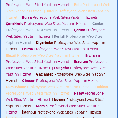
Profesyonel Web Sitesi Yaptırın Hizmeti
|
Bolu
Profesyonel Web
Sitesi Yaptırın Hizmeti
|
Burdur
Profesyonel Web Sitesi Yaptırın
Hizmeti
|
Bursa
Profesyonel Web Sitesi Yaptırın Hizmeti
|
Çanakkale
Profesyonel Web Sitesi Yaptırın Hizmeti
|
Çankırı
Profesyonel Web Sitesi Yaptırın Hizmeti
|
Çorum
Profesyonel
Web Sitesi Yaptırın Hizmeti
|
Denizli
Profesyonel Web Sitesi
Yaptırın Hizmeti
|
Diyarbakır
Profesyonel Web Sitesi Yaptırın
Hizmeti
|
Edirne
Profesyonel Web Sitesi Yaptırın Hizmeti
|
Elazığ
Profesyonel Web Sitesi Yaptırın Hizmeti
|
Erzincan
Profesyonel Web Sitesi Yaptırın Hizmeti
|
Erzurum
Profesyonel
Web Sitesi Yaptırın Hizmeti
|
Eskişehir
Profesyonel Web Sitesi
Yaptırın Hizmeti
|
Gaziantep
Profesyonel Web Sitesi Yaptırın
Hizmeti
|
Giresun
Profesyonel Web Sitesi Yaptırın Hizmeti
|
Gümüşhane
Profesyonel Web Sitesi Yaptırın Hizmeti
|
Hakkari
Profesyonel Web Sitesi Yaptırın Hizmeti
|
Hatay
Profesyonel
Web Sitesi Yaptırın Hizmeti
|
Isparta
Profesyonel Web Sitesi
Yaptırın Hizmeti
|
Mersin
Profesyonel Web Sitesi Yaptırın
Hizmeti
|
İstanbul
Profesyonel Web Sitesi Yaptırın Hizmeti
|