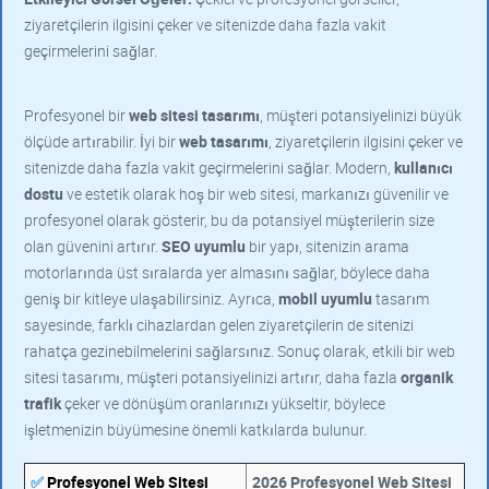
ziyaretçilerin ilgisini çeker ve sitenizde daha fazla vakit
geçirmelerini sağlar.
Profesyonel bir
web sitesi tasarımı
, müşteri potansiyelinizi büyük
ölçüde artırabilir. İyi bir
web tasarımı
, ziyaretçilerin ilgisini çeker ve
sitenizde daha fazla vakit geçirmelerini sağlar. Modern,
kullanıcı
dostu
ve estetik olarak hoş bir web sitesi, markanızı güvenilir ve
profesyonel olarak gösterir, bu da potansiyel müşterilerin size
olan güvenini artırır.
SEO uyumlu
bir yapı, sitenizin arama
motorlarında üst sıralarda yer almasını sağlar, böylece daha
geniş bir kitleye ulaşabilirsiniz. Ayrıca,
mobil uyumlu
tasarım
sayesinde, farklı cihazlardan gelen ziyaretçilerin de sitenizi
rahatça gezinebilmelerini sağlarsınız. Sonuç olarak, etkili bir web
sitesi tasarımı, müşteri potansiyelinizi artırır, daha fazla
organik
trafik
çeker ve dönüşüm oranlarınızı yükseltir, böylece
işletmenizin büyümesine önemli katkılarda bulunur.
✅
Profesyonel Web Sitesi
2026 Profesyonel Web Sitesi