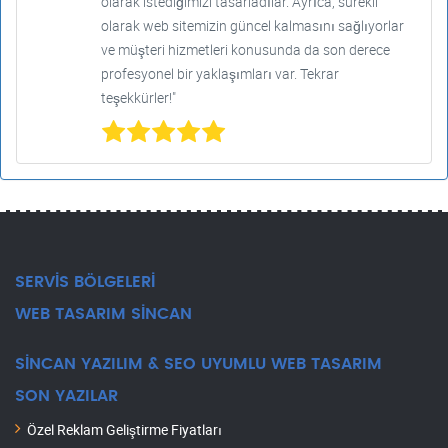
olarak istediğimizi tasarladılar. Ayrıca, sürekli
olarak web sitemizin güncel kalmasını sağlıyorlar
ve müşteri hizmetleri konusunda da son derece
profesyonel bir yaklaşımları var. Tekrar
teşekkürler!"
SERVİS BÖLGELERİ
WEB TASARIM SİNCAN
SİNCAN YAZILIM & SEO UYUMLU WEB TASARIM
SON YAZILAR
Özel Reklam Geliştirme Fiyatları