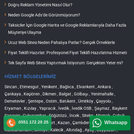
Doğru Reklam Yönetimi Nasıl Olur?
Neden Google Ads’de Görünmüyorum?
Taksiciler İçin Google Harita ve Google Reklamlarıyla Daha Fazla
Müşteriye Ulaşma
Ucuz Web Sitesi Neden Pahalıya Patlar? Gerçek Örneklerle
Fiyat Teklifi Hazırlat: Profesyonel Fiyat Teklifi Hazırlatma Hizmeti
Tek Sayfa Web Sitesi Yaptırmak İstiyorum: Gerçekten Yeter mi?
HİZMET BÖLGELERİMİZ
Sincan , Etimesgut , Yenikent , Bağlıca , Elvankent , Ankara ,
Çankaya , Keçiören , Dikmen , Balgat , Gölbaşı , Yenimahalle ,
Demetevler , Şentepe , Ostim , Batıkent , Ümitköy , Çayyolu ,
Eryaman , Kızılay , Yapracık , İvedik , İvedik OSB , Şaşmaz , Başkent
Sanayisi , Çukurambar , Söğütözü , İncek , Siteler , Mamak , Çubuk ,
Beştepe , Pursaklar , Akyurt , Kazan , Çamlıdere , Polatlı ,
0551 172 28 25
Whatsapp
Kızılcahamam , Sıhhiye , Kalecik , Altındağ , Ayaş , Baypazarı ,